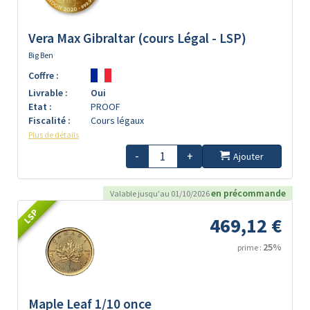
Vera Max Gibraltar (cours Légal - LSP)
Big Ben
Coffre :
Livrable :
Oui
Etat :
PROOF
Fiscalité :
Cours légaux
Plus de détails
-
+
Ajouter
en précommande
Valable jusqu'au 01/10/2026
LSP
469,12 €
25%
prime :
Maple Leaf 1/10 once