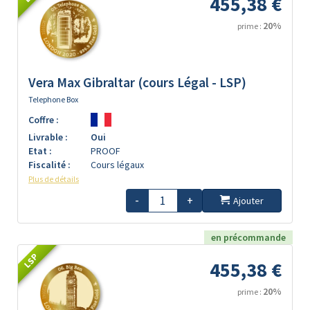
455,38 €
20%
prime :
Vera Max Gibraltar (cours Légal - LSP)
Telephone Box
Coffre :
Livrable :
Oui
Etat :
PROOF
Fiscalité :
Cours légaux
Plus de détails
-
+
Ajouter
en précommande
LSP
455,38 €
20%
prime :