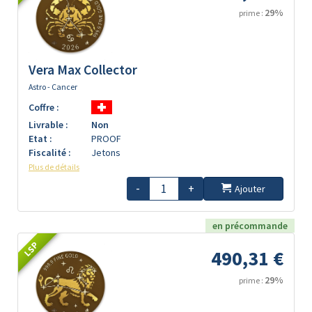
29%
prime :
Vera Max Collector
Astro - Cancer
Coffre :
Livrable :
Non
Etat :
PROOF
Fiscalité :
Jetons
Plus de détails
-
+
Ajouter
en précommande
LSP
490,31 €
29%
prime :