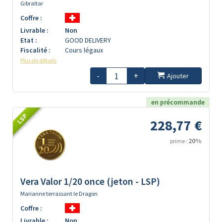
Gibraltar
Coffre :
Livrable :
Non
Etat :
GOOD DELIVERY
Fiscalité :
Cours légaux
Plus de détails
-
+
Ajouter
en précommande
LSP
228,77 €
20%
prime :
Vera Valor 1/20 once (jeton - LSP)
Marianne terrassant le Dragon
Coffre :
Livrable :
Non