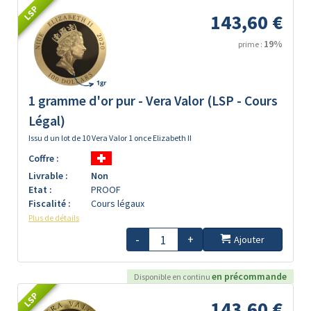
LSP
143,60 €
19%
prime :
1 gramme d'or pur - Vera Valor (LSP - Cours
Légal)
Issu d un lot de 10 Vera Valor 1 once Elizabeth II
Coffre :
Livrable :
Non
Etat :
PROOF
Fiscalité :
Cours légaux
Plus de détails
-
+
Ajouter
en précommande
Disponible en continu
LSP
143,60 €