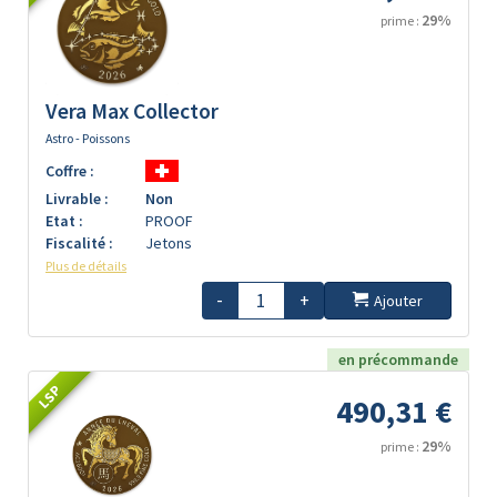
29%
prime :
Vera Max Collector
Astro - Poissons
Coffre :
Livrable :
Non
Etat :
PROOF
Fiscalité :
Jetons
Plus de détails
-
+
Ajouter
en précommande
LSP
490,31 €
29%
prime :