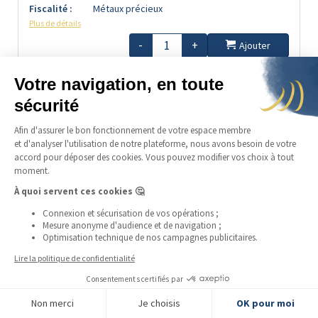
Fiscalité :
Métaux précieux
Plus de détails
-
+
Ajouter
en précommande
Disponible en continu
LSP
763,74 €
9%
prime :
Napoléon 20F
Marianne Coq - Liberté Egalité Fraternité
Coffre :
Livrable :
Non
Etat :
SUP
Fiscalité :
Métaux précieux
Plus de détails
FILTRER LES PRODUITS
-
+
Ajouter