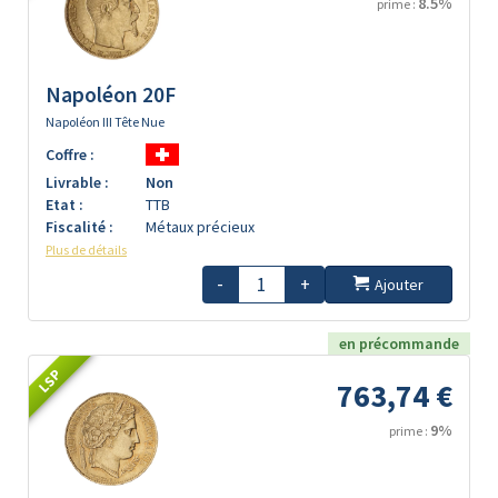
8.5%
prime :
Napoléon 20F
Napoléon III Tête Nue
Coffre :
Livrable :
Non
Etat :
TTB
Fiscalité :
Métaux précieux
Plus de détails
-
+
Ajouter
en précommande
LSP
763,74 €
9%
prime :