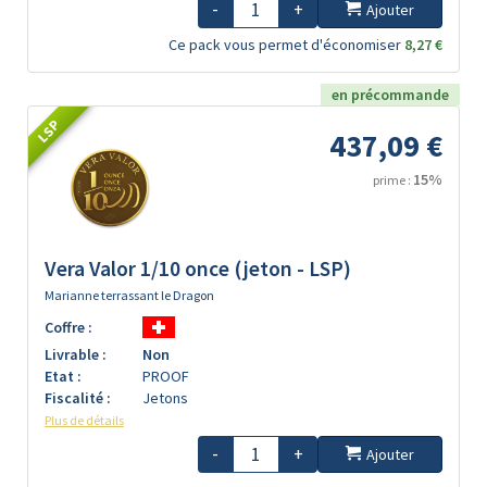
-
+
Ajouter
Ce pack vous permet d'économiser
8,27 €
en précommande
LSP
437,09 €
15%
prime :
Vera Valor 1/10 once (jeton - LSP)
Marianne terrassant le Dragon
Coffre :
Livrable :
Non
Etat :
PROOF
Fiscalité :
Jetons
Plus de détails
-
+
Ajouter