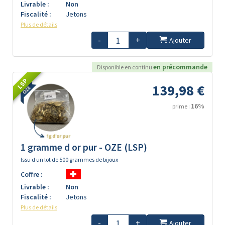
Livrable :
Non
Fiscalité :
Jetons
Plus de détails
-
+
Ajouter
en précommande
Disponible en continu
LSP
139,98 €
16%
prime :
1 gramme d or pur - OZE (LSP)
Issu d un lot de 500 grammes de bijoux
Coffre :
Livrable :
Non
Fiscalité :
Jetons
Plus de détails
-
+
Ajouter