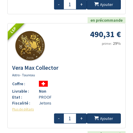
-
+
Ajouter
en précommande
LSP
490,31 €
29%
prime :
Vera Max Collector
Astro - Taureau
Coffre :
Livrable :
Non
Etat :
PROOF
Fiscalité :
Jetons
Plus de détails
-
+
Ajouter