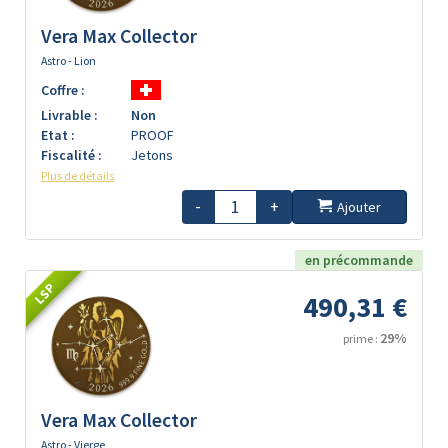
Vera Max Collector
Astro - Lion
Coffre :
Livrable :
Non
Etat :
PROOF
Fiscalité :
Jetons
Plus de détails
-
+
Ajouter
en précommande
LSP
490,31 €
29%
prime :
Vera Max Collector
Astro - Vierge