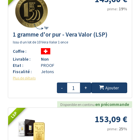
19%
prime :
1 gramme d'or pur - Vera Valor (LSP)
Issu d un lot de 10 Vera Valor 1 once
Coffre :
Livrable :
Non
Etat :
PROOF
Fiscalité :
Jetons
Plus de détails
-
+
Ajouter
en précommande
Disponible en continu
LSP
153,09 €
25%
prime :