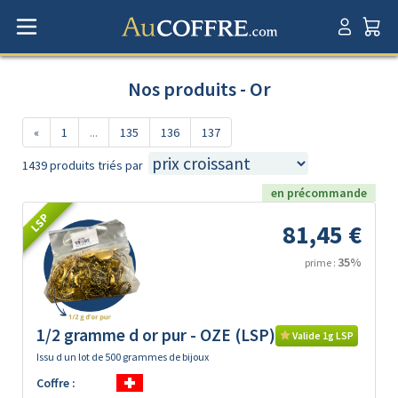
Nos produits - Or
«
1
...
135
136
137
1439 produits triés par
en précommande
LSP
81,45 €
35%
prime :
1/2 gramme d or pur - OZE (LSP)
Valide 1g LSP
Issu d un lot de 500 grammes de bijoux
Coffre :