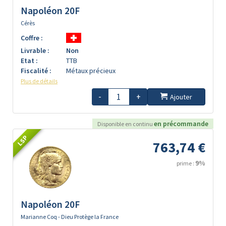
Napoléon 20F
Cérès
Coffre :
Livrable :
Non
Etat :
TTB
Fiscalité :
Métaux précieux
Plus de détails
-
+
Ajouter
en précommande
Disponible en continu
LSP
763,74 €
9%
prime :
Napoléon 20F
Marianne Coq - Dieu Protège la France