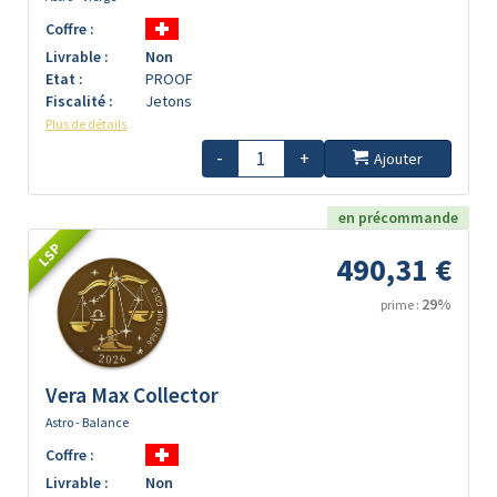
Coffre :
Livrable :
Non
Etat :
PROOF
Fiscalité :
Jetons
Plus de détails
-
+
Ajouter
en précommande
LSP
490,31 €
29%
prime :
Vera Max Collector
Astro - Balance
Coffre :
Livrable :
Non