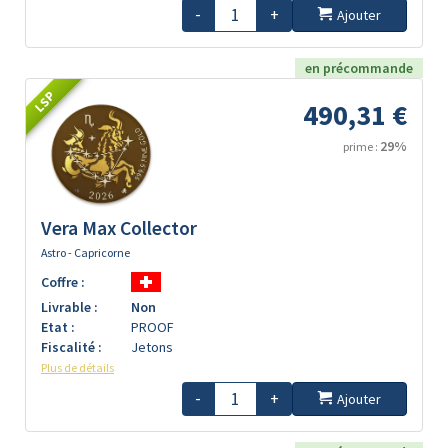
-
+
Ajouter
en précommande
LSP
490,31 €
29%
prime :
Vera Max Collector
Astro - Capricorne
Coffre :
Livrable :
Non
Etat :
PROOF
Fiscalité :
Jetons
Plus de détails
-
+
Ajouter