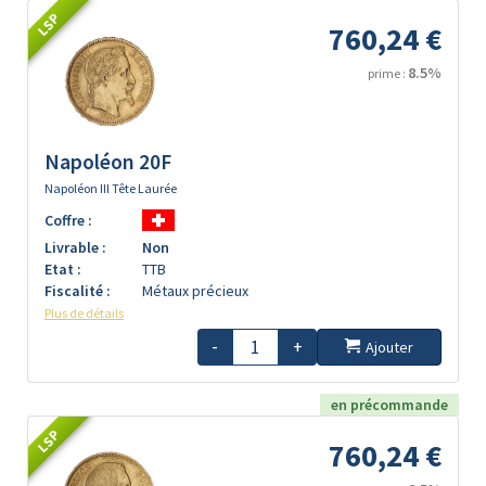
LSP
760,24 €
8.5%
prime :
Napoléon 20F
Napoléon III Tête Laurée
Coffre :
Livrable :
Non
Etat :
TTB
Fiscalité :
Métaux précieux
Plus de détails
-
+
Ajouter
en précommande
LSP
760,24 €