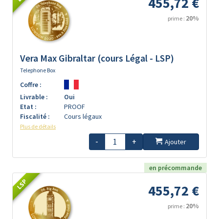
455,72 €
20%
prime :
Vera Max Gibraltar (cours Légal - LSP)
Telephone Box
Coffre :
Livrable :
Oui
Etat :
PROOF
Fiscalité :
Cours légaux
Plus de détails
-
+
Ajouter
en précommande
LSP
455,72 €
20%
prime :