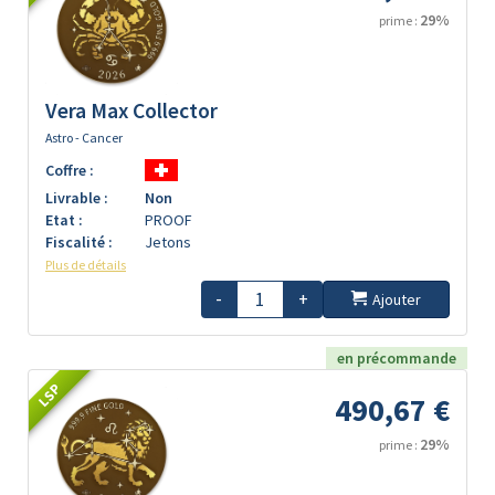
29%
prime :
Vera Max Collector
Astro - Cancer
Coffre :
Livrable :
Non
Etat :
PROOF
Fiscalité :
Jetons
Plus de détails
-
+
Ajouter
en précommande
LSP
490,67 €
29%
prime :