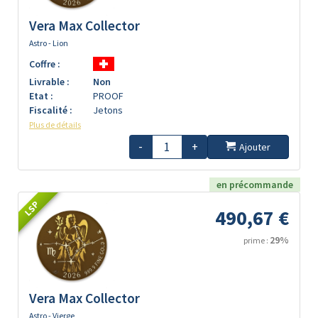
Vera Max Collector
Astro - Lion
Coffre :
Livrable :
Non
Etat :
PROOF
Fiscalité :
Jetons
Plus de détails
-
+
Ajouter
en précommande
LSP
490,67 €
29%
prime :
Vera Max Collector
Astro - Vierge