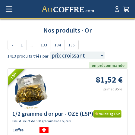
Nos produits - Or
«
1
...
133
134
135
1413 produits triés par
en précommande
LSP
81,52 €
35%
prime :
1/2 gramme d or pur - OZE (LSP)
Valide 1g LSP
Issu d un lot de 500 grammes de bijoux
Coffre :