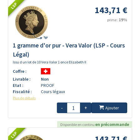
LSP
143,71 €
19%
prime :
1 gramme d'or pur - Vera Valor (LSP - Cours
Légal)
Issu d un lot de 10 Vera Valor 1 once Elizabeth II
Coffre :
Livrable :
Non
Etat :
PROOF
Fiscalité :
Cours légaux
Plus de détails
-
+
Ajouter
en précommande
Disponible en continu
LSP
143,71 €