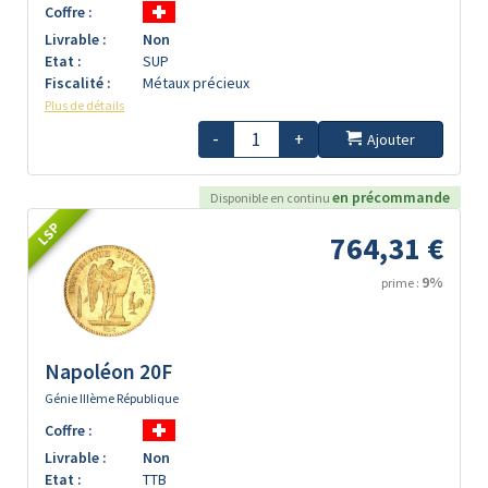
Coffre :
Livrable :
Non
Etat :
SUP
Fiscalité :
Métaux précieux
Plus de détails
-
+
Ajouter
en précommande
Disponible en continu
LSP
764,31 €
9%
prime :
Napoléon 20F
Génie IIIème République
Coffre :
Livrable :
Non
Etat :
TTB