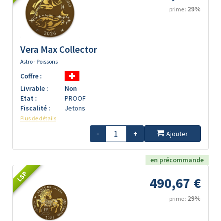
29%
prime :
Vera Max Collector
Astro - Poissons
Coffre :
Livrable :
Non
Etat :
PROOF
Fiscalité :
Jetons
Plus de détails
-
+
Ajouter
en précommande
LSP
490,67 €
29%
prime :