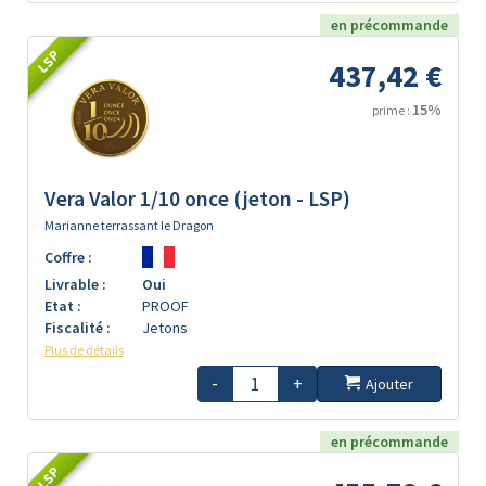
en précommande
LSP
437,42 €
15%
prime :
Vera Valor 1/10 once (jeton - LSP)
Marianne terrassant le Dragon
Coffre :
Livrable :
Oui
Etat :
PROOF
Fiscalité :
Jetons
Plus de détails
-
+
Ajouter
en précommande
LSP