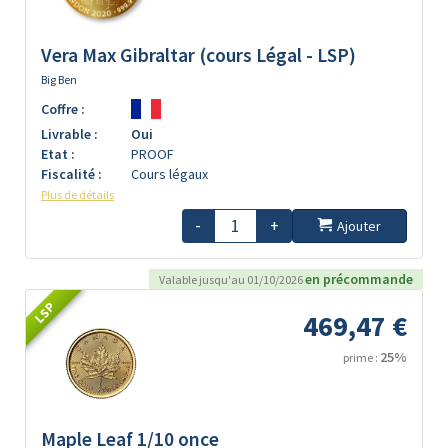
Vera Max Gibraltar (cours Légal - LSP)
Big Ben
Coffre :
Livrable :
Oui
Etat :
PROOF
Fiscalité :
Cours légaux
Plus de détails
-
+
Ajouter
en précommande
Valable jusqu'au 01/10/2026
LSP
469,47 €
25%
prime :
Maple Leaf 1/10 once