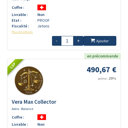
Coffre :
Livrable :
Non
Etat :
PROOF
Fiscalité :
Jetons
Plus de détails
-
+
Ajouter
en précommande
LSP
490,67 €
29%
prime :
Vera Max Collector
Astro - Balance
Coffre :
Livrable :
Non