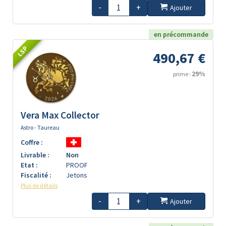
-
+
Ajouter
en précommande
LSP
490,67 €
29%
prime :
Vera Max Collector
Astro - Taureau
Coffre :
Livrable :
Non
Etat :
PROOF
Fiscalité :
Jetons
Plus de détails
-
+
Ajouter