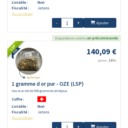
Livrable :
Non
Fiscalité :
Jetons
Plus de détails
-
+
Ajouter
en précommande
Disponible en continu
LSP
140,09 €
16%
prime :
1 gramme d or pur - OZE (LSP)
Issu d un lot de 500 grammes de bijoux
Coffre :
Livrable :
Non
Fiscalité :
Jetons
Plus de détails
-
+
Ajouter