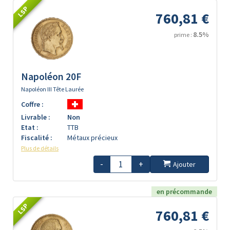
LSP
760,81 €
8.5%
prime :
Napoléon 20F
Napoléon III Tête Laurée
Coffre :
Livrable :
Non
Etat :
TTB
Fiscalité :
Métaux précieux
Plus de détails
-
+
Ajouter
en précommande
LSP
760,81 €