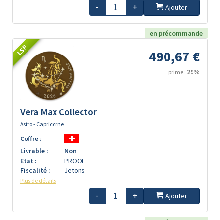
-
+
Ajouter
en précommande
LSP
490,67 €
29%
prime :
Vera Max Collector
Astro - Capricorne
Coffre :
Livrable :
Non
Etat :
PROOF
Fiscalité :
Jetons
Plus de détails
-
+
Ajouter