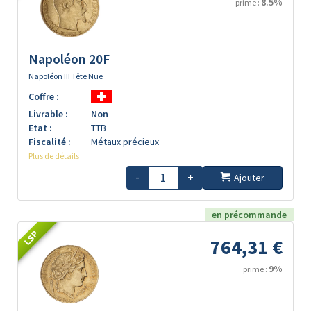
8.5%
prime :
Napoléon 20F
Napoléon III Tête Nue
Coffre :
Livrable :
Non
Etat :
TTB
Fiscalité :
Métaux précieux
Plus de détails
-
+
Ajouter
en précommande
LSP
764,31 €
9%
prime :