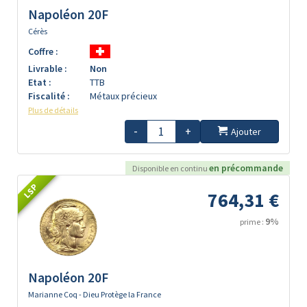
Napoléon 20F
Cérès
Coffre :
Livrable :
Non
Etat :
TTB
Fiscalité :
Métaux précieux
Plus de détails
-
+
Ajouter
en précommande
Disponible en continu
LSP
764,31 €
9%
prime :
Napoléon 20F
Marianne Coq - Dieu Protège la France