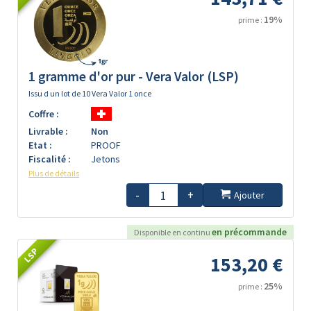
19%
prime :
1 gramme d'or pur - Vera Valor (LSP)
Issu d un lot de 10 Vera Valor 1 once
Coffre :
Livrable :
Non
Etat :
PROOF
Fiscalité :
Jetons
Plus de détails
-
+
Ajouter
en précommande
Disponible en continu
LSP
153,20 €
25%
prime :