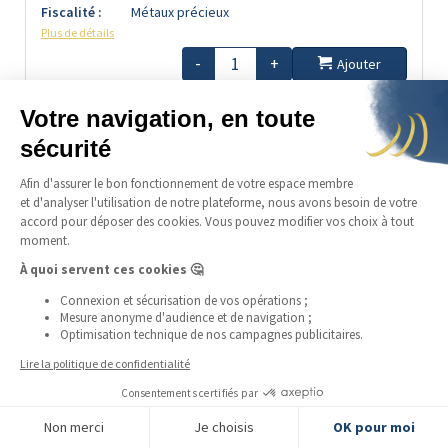
Fiscalité :
Métaux précieux
Plus de détails
-
+
Ajouter
en précommande
Disponible en continu
LSP
764,31 €
9%
prime :
Napoléon 20F
Marianne Coq - Liberté Egalité Fraternité
Coffre :
Livrable :
Non
Etat :
SUP
Fiscalité :
Métaux précieux
Plus de détails
FILTRER LES PRODUITS
-
+
Ajouter