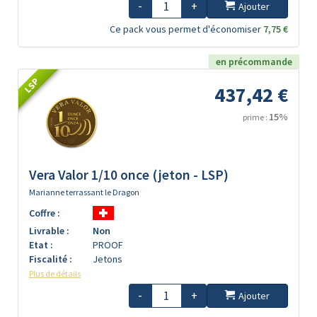
-
+
Ajouter
Ce pack vous permet d'économiser
7,75 €
en précommande
LSP
437,42 €
15%
prime :
Vera Valor 1/10 once (jeton - LSP)
Marianne terrassant le Dragon
Coffre :
Livrable :
Non
Etat :
PROOF
Fiscalité :
Jetons
Plus de détails
-
+
Ajouter