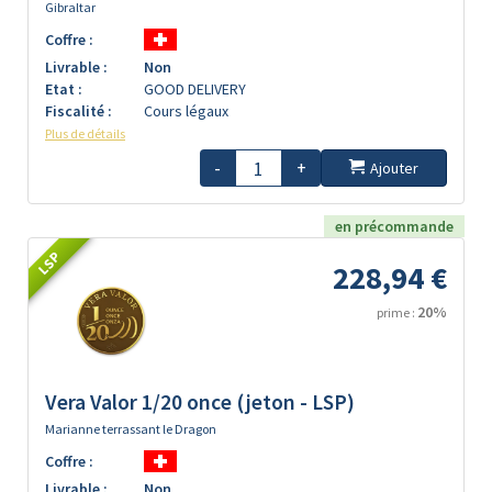
Gibraltar
Coffre :
Livrable :
Non
Etat :
GOOD DELIVERY
Fiscalité :
Cours légaux
Plus de détails
-
+
Ajouter
en précommande
LSP
228,94 €
20%
prime :
Vera Valor 1/20 once (jeton - LSP)
Marianne terrassant le Dragon
Coffre :
Livrable :
Non