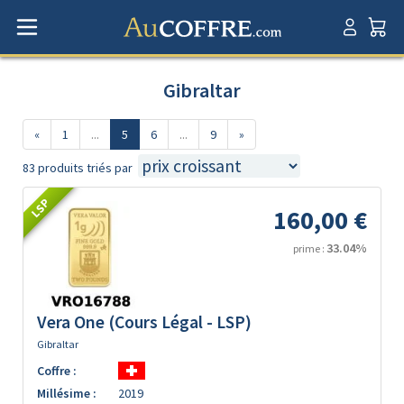
Gibraltar
«
1
...
5
6
...
9
»
83 produits triés par
LSP
160,00 €
33.04%
prime :
Vera One (Cours Légal - LSP)
Gibraltar
Coffre :
Millésime :
2019