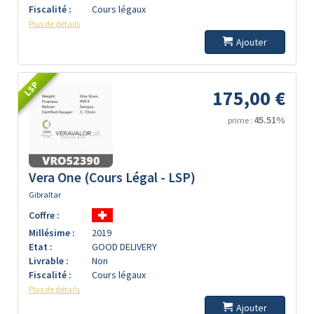
Fiscalité :
Cours légaux
Plus de détails
Ajouter
LSP
175,00 €
45.51%
prime :
Vera One (Cours Légal - LSP)
Gibraltar
Coffre :
Millésime :
2019
Etat :
GOOD DELIVERY
Livrable :
Non
Fiscalité :
Cours légaux
Plus de détails
Ajouter