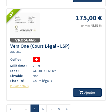
LSP
175,00 €
45.51%
prime :
Vera One (Cours Légal - LSP)
Gibraltar
Coffre :
Millésime :
2019
Etat :
GOOD DELIVERY
Livrable :
Non
Fiscalité :
Cours légaux
Plus de détails
Ajouter
«
1
...
5
6
...
9
»