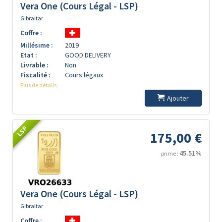
Vera One (Cours Légal - LSP)
Gibraltar
Coffre :
Millésime :
2019
Etat :
GOOD DELIVERY
Livrable :
Non
Fiscalité :
Cours légaux
Plus de détails
Ajouter
LSP
175,00 €
45.51%
prime :
Vera One (Cours Légal - LSP)
Gibraltar
Coffre :