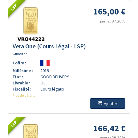
LSP
165,00 €
37.20%
prime :
Vera One (Cours Légal - LSP)
Gibraltar
Coffre :
Millésime :
2019
Etat :
GOOD DELIVERY
Livrable :
Oui
Fiscalité :
Cours légaux
Plus de détails
Ajouter
LSP
166,42 €
38.38%
prime :