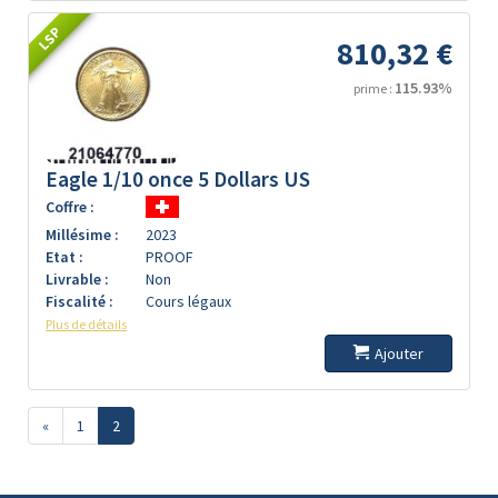
LSP
810,32 €
115.93%
prime :
Eagle 1/10 once 5 Dollars US
Coffre :
Millésime :
2023
Etat :
PROOF
Livrable :
Non
Fiscalité :
Cours légaux
Plus de détails
Ajouter
«
1
2