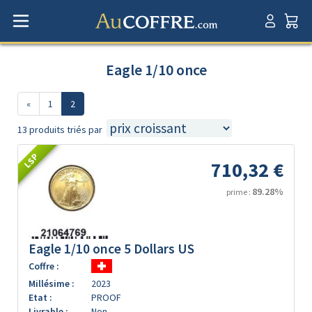
Eagle 1/10 once
«
1
2
13 produits triés par
LSP
710,32 €
89.28%
prime :
Eagle 1/10 once 5 Dollars US
Coffre :
Millésime :
2023
Etat :
PROOF
Livrable :
Non