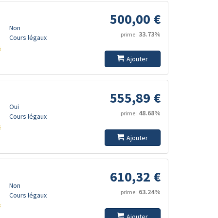
500,00 €
Non
33.73%
prime :
Cours légaux
s
Ajouter
555,89 €
Oui
48.68%
prime :
Cours légaux
s
Ajouter
610,32 €
Non
63.24%
prime :
Cours légaux
s
Ajouter