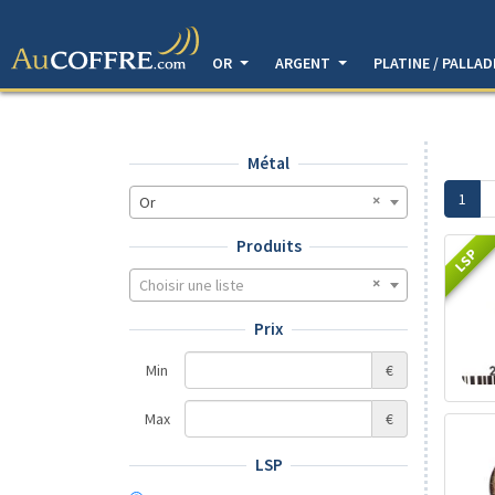
OR
ARGENT
PLATINE / PALLA
Métal
1
Or
Produits
LSP
Choisir une liste
Prix
Min
€
Max
€
LSP