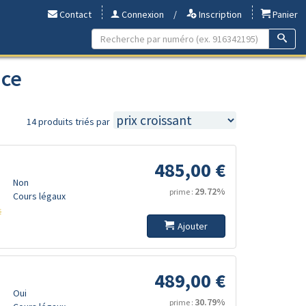
Contact
Connexion
/
Inscription
Panier
nce
14 produits triés par
485,00 €
Non
29.72%
prime :
Cours légaux
s
Ajouter
489,00 €
Oui
30.79%
prime :