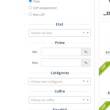
Tous
LSP uniquement
Non LSP
Etat
Choisir un état
Prime
Min
%
Max
%
LSP
Catégories
Choisir une catégorie
Coffre
Choisir un coffre
LSP
Fiscalité