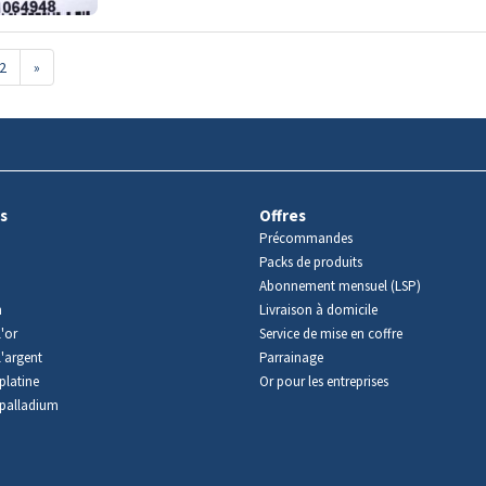
2
»
s
Offres
Précommandes
Packs de produits
Abonnement mensuel (LSP)
m
Livraison à domicile
'or
Service de mise en coffre
l'argent
Parrainage
platine
Or pour les entreprises
palladium