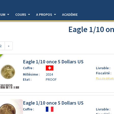
DIUM
COURS
A PROPOS
ACADÉMIE
Eagle 1/10 o
2
»
Eagle 1/10 once 5 Dollars US
Coffre :
Livrable :
Fiscalité :
Millésime :
2024
Plus de détail
Etat :
PROOF
Eagle 1/10 once 5 Dollars US
Coffre :
Livrable :