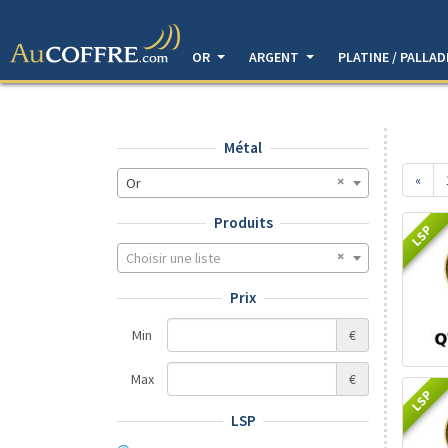
OR
ARGENT
PLATINE / PALLA
Métal
«
Or
Produits
LSP
Choisir une liste
Prix
Min
€
Max
€
LSP
LSP