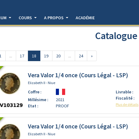
DIUM
COURS
A PROPOS
ACADÉMIE
Catalogue
1
...
17
18
19
20
...
24
»
Vera Valor 1/4 once (Cours Légal - LSP)
Elizabeth II - Niue
Coffre :
Livrable :
Fiscalité :
Millésime :
2021
Plus de détails
Etat :
PROOF
Vera Valor 1/4 once (Cours Légal - LSP)
Elizabeth II - Niue