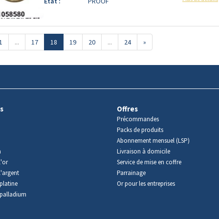
Etat :
PROOF
1
...
17
18
19
20
...
24
»
s
Offres
Précommandes
Packs de produits
Abonnement mensuel (LSP)
m
Livraison à domicile
'or
Service de mise en coffre
l'argent
Parrainage
platine
Or pour les entreprises
palladium