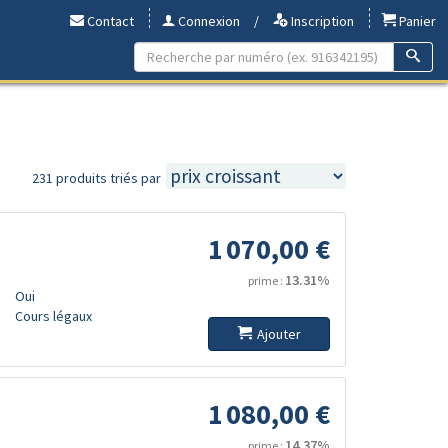
Contact
Connexion
/
Inscription
Panier
231 produits triés par
1 070,00 €
13.31%
prime :
Oui
Cours légaux
Ajouter
1 080,00 €
14.37%
prime :