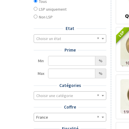
Tous
LSP uniquement
Non LSP
Etat
LSP
Choisir un état
Prime
Min
%
Max
%
Catégories
Choisir une catégorie
Coffre
France
Fiscalité