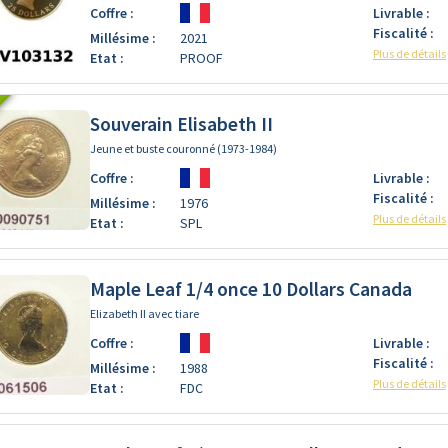
Coffre :
Livrable :
Fiscalité :
Millésime :
2021
Plus de détails
Etat :
PROOF
Souverain Elisabeth II
Jeune et buste couronné (1973-1984)
Coffre :
Livrable :
Fiscalité :
Millésime :
1976
Plus de détails
Etat :
SPL
Maple Leaf 1/4 once 10 Dollars Canada
Elizabeth II avec tiare
Coffre :
Livrable :
Fiscalité :
Millésime :
1988
Plus de détails
Etat :
FDC