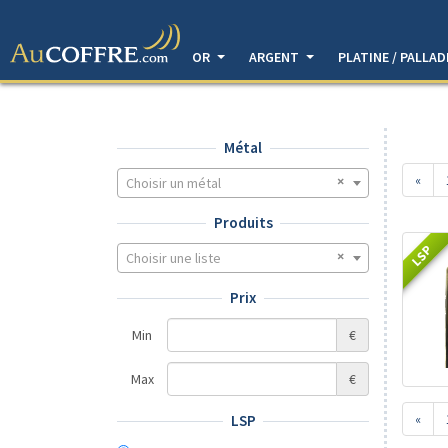
OR
ARGENT
PLATINE / PALLA
Métal
«
Choisir un métal
Produits
LSP
Choisir une liste
Prix
Min
€
Max
€
«
LSP