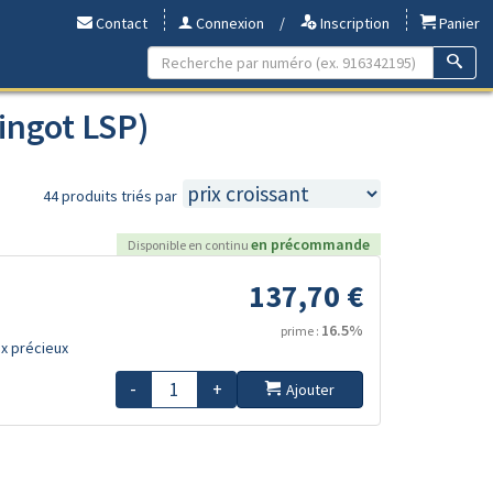
Contact
Connexion
/
Inscription
Panier
ingot LSP)
44 produits triés par
en précommande
Disponible en continu
137,70 €
16.5%
prime :
x précieux
-
+
Ajouter