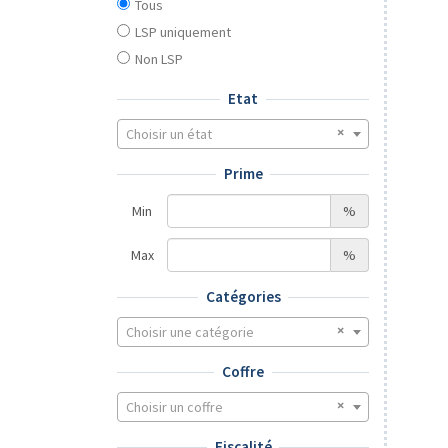
Tous
LSP uniquement
Non LSP
Etat
Choisir un état
Prime
Min
%
Max
%
Catégories
Choisir une catégorie
Coffre
Choisir un coffre
Fiscalité