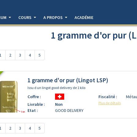
DIUM
COURS
A PROPOS
ACADÉMIE
1 gramme d'or pur (L
1
2
3
4
5
1 gramme d'or pur (Lingot LSP)
Issu d un lingot good delivery de 1 kilo
Coffre :
Fiscalité :
Métau
Plus de détails
Livrable :
Non
Etat :
GOOD DELIVERY
1
2
3
4
5