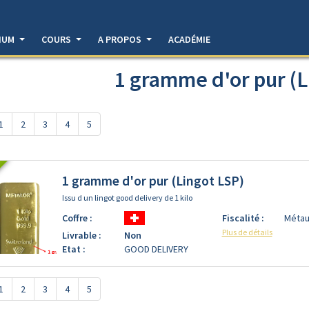
DIUM
COURS
A PROPOS
ACADÉMIE
1 gramme d'or pur (L
1
2
3
4
5
1 gramme d'or pur (Lingot LSP)
Issu d un lingot good delivery de 1 kilo
Coffre :
Fiscalité :
Métau
Plus de détails
Livrable :
Non
Etat :
GOOD DELIVERY
1
2
3
4
5