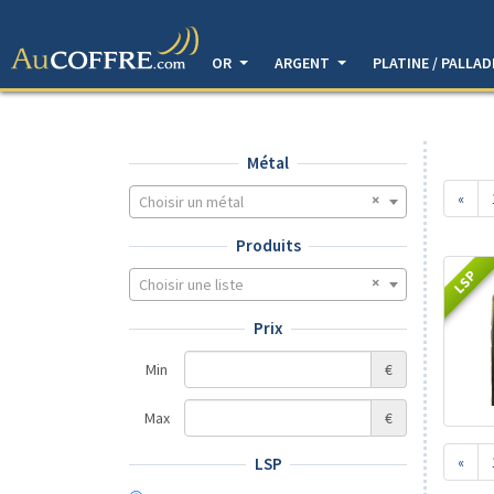
OR
ARGENT
PLATINE / PALLA
Métal
«
Choisir un métal
Produits
LSP
Choisir une liste
Prix
Min
€
Max
€
«
LSP