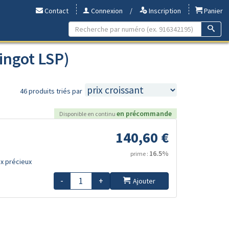
Contact
Connexion
/
Inscription
Panier
ingot LSP)
46 produits triés par
en précommande
Disponible en continu
140,60 €
16.5%
prime :
x précieux
-
+
Ajouter