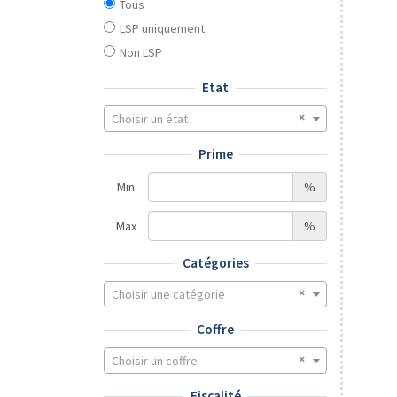
Tous
LSP uniquement
Non LSP
Etat
Choisir un état
Prime
Min
%
Max
%
Catégories
Choisir une catégorie
Coffre
Choisir un coffre
Fiscalité