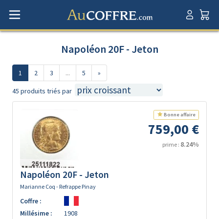
Napoléon 20F - Jeton
1
2
3
...
5
»
45 produits triés par
Bonne affaire
759,00 €
8.24%
prime :
Napoléon 20F - Jeton
Marianne Coq - Refrappe Pinay
Coffre :
Millésime :
1908