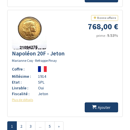
Bonne affaire
768,00 €
9.53%
prime :
Napoléon 20F - Jeton
Marianne Coq - Refrappe Pinay
Coffre :
Millésime :
1914
Etat :
SPL
Livrable :
Oui
Fiscalité :
Jeton
Plus de détails
Ajouter
1
2
3
...
5
»