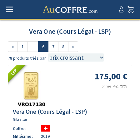
Vera One (Cours Légal - LSP)
«
1
...
6
7
8
»
78 produits triés par
LSP
175,00 €
42.79%
prime :
Vera One (Cours Légal - LSP)
Gibraltar
Coffre :
Millésime :
2019