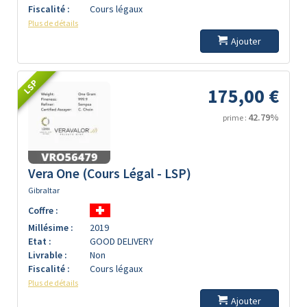
Fiscalité :
Cours légaux
Plus de détails
Ajouter
LSP
175,00 €
42.79%
prime :
Vera One (Cours Légal - LSP)
Gibraltar
Coffre :
Millésime :
2019
Etat :
GOOD DELIVERY
Livrable :
Non
Fiscalité :
Cours légaux
Plus de détails
Ajouter