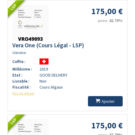
LSP
175,00 €
42.79%
prime :
Vera One (Cours Légal - LSP)
Gibraltar
Coffre :
Millésime :
2019
Etat :
GOOD DELIVERY
Livrable :
Non
Fiscalité :
Cours légaux
Plus de détails
Ajouter
LSP
175,00 €
42.79%
prime :