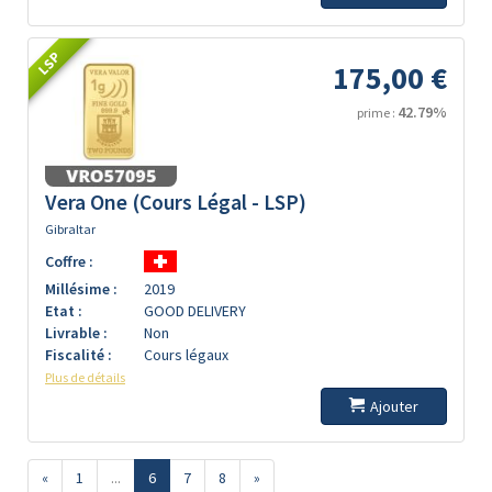
LSP
175,00 €
42.79%
prime :
Vera One (Cours Légal - LSP)
Gibraltar
Coffre :
Millésime :
2019
Etat :
GOOD DELIVERY
Livrable :
Non
Fiscalité :
Cours légaux
Plus de détails
Ajouter
«
1
...
6
7
8
»