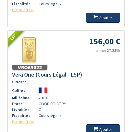
Fiscalité :
Cours légaux
Plus de détails
Ajouter
LSP
156,00 €
27.28%
prime :
Vera One (Cours Légal - LSP)
Gibraltar
Coffre :
Millésime :
2019
Etat :
GOOD DELIVERY
Livrable :
Oui
Fiscalité :
Cours légaux
Plus de détails
Ajouter