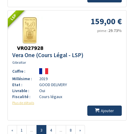
LSP
159,00 €
29.73%
prime :
Vera One (Cours Légal - LSP)
Gibraltar
Coffre :
Millésime :
2019
Etat :
GOOD DELIVERY
Livrable :
Oui
Fiscalité :
Cours légaux
Plus de détails
Ajouter
«
1
...
3
4
...
8
»