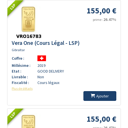
LSP
155,00 €
26.47%
prime :
Vera One (Cours Légal - LSP)
Gibraltar
Coffre :
Millésime :
2019
Etat :
GOOD DELIVERY
Livrable :
Non
Fiscalité :
Cours légaux
Plus de détails
Ajouter
LSP
155,00 €
26.47%
prime :