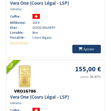
Vera One (Cours Légal - LSP)
Gibraltar
Coffre :
Millésime :
2019
Etat :
GOOD DELIVERY
Livrable :
Non
Fiscalité :
Cours légaux
Plus de détails
Ajouter
LSP
155,00 €
26.47%
prime :
Vera One (Cours Légal - LSP)
Gibraltar
Coffre :