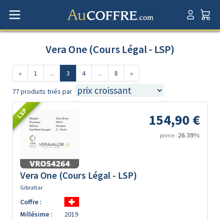
Vera One (Cours Légal - LSP)
«
1
...
3
4
...
8
»
77 produits triés par
LSP
154,90 €
26.39%
prime :
Vera One (Cours Légal - LSP)
Gibraltar
Coffre :
Millésime :
2019