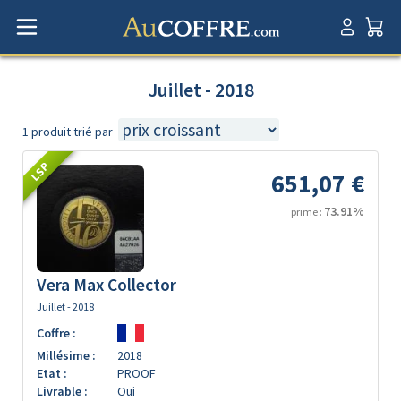
Juillet - 2018
1 produit trié par
LSP
651,07 €
73.91%
prime :
Vera Max Collector
Juillet - 2018
Coffre :
Millésime :
2018
Etat :
PROOF
Livrable :
Oui