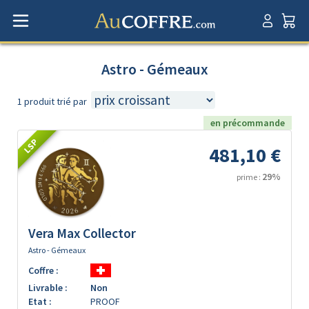
Astro - Gémeaux
1 produit trié par
en précommande
LSP
481,10 €
29%
prime :
Vera Max Collector
Astro - Gémeaux
Coffre :
Livrable :
Non
Etat :
PROOF