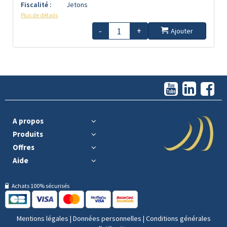
Fiscalité :
Jetons
Plus de détails
-
+
Ajouter
A propos
Produits
Offres
Aide
Achats 100% sécurisés
Mentions légales
|
Données personnelles
|
Conditions générales