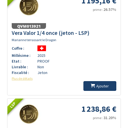
1 195,16 €
26.57%
prime :
Vera Valor 1/4 once (jeton - LSP)
Marianne terrassant le Dragon
Coffre :
Millésime :
2025
Etat :
PROOF
Livrable :
Non
Fiscalité :
Jeton
Plus de détails
Ajouter
LSP
1 238,86 €
31.20%
prime :