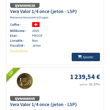
Vera Valor 1/4 once (jeton - LSP)
Marianne terrassant le Dragon
Coffre :
Millésime :
2025
Etat :
PROOF
Livrable :
Non
Fiscalité :
Jeton
Plus de détails
Ajouter
LSP
1 239,54 €
31.27%
prime :
Vera Valor 1/4 once (jeton - LSP)