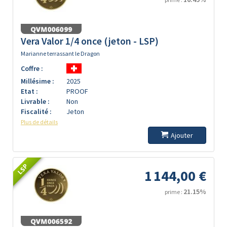
Vera Valor 1/4 once (jeton - LSP)
Marianne terrassant le Dragon
Coffre :
Millésime :
2025
Etat :
PROOF
Livrable :
Non
Fiscalité :
Jeton
Plus de détails
Ajouter
LSP
1 144,00 €
21.15%
prime :