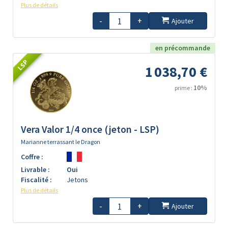
Plus de détails
-
+
Ajouter
en précommande
LSP
1 038,70 €
10%
prime :
Vera Valor 1/4 once (jeton - LSP)
Marianne terrassant le Dragon
Coffre :
Livrable :
Oui
Fiscalité :
Jetons
Plus de détails
-
+
Ajouter