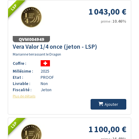
LSP
1 043,00 €
10.46%
prime :
Vera Valor 1/4 once (jeton - LSP)
Marianne terrassant le Dragon
Coffre :
Millésime :
2025
Etat :
PROOF
Livrable :
Non
Fiscalité :
Jeton
Plus de détails
Ajouter
LSP
1 100,00 €
16.49%
prime :