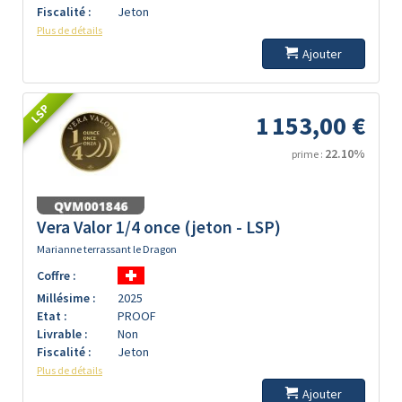
Fiscalité :
Jeton
Plus de détails
Ajouter
LSP
1 153,00 €
22.10%
prime :
Vera Valor 1/4 once (jeton - LSP)
Marianne terrassant le Dragon
Coffre :
Millésime :
2025
Etat :
PROOF
Livrable :
Non
Fiscalité :
Jeton
Plus de détails
Ajouter