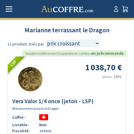
Marianne terrassant le Dragon
12 produits triés par
en précommande
Valable indéfiniment Disponible en continu
LSP
1 038,70 €
10%
prime :
Vera Valor 1/4 once (jeton - LSP)
Marianne terrassant le Dragon
Coffre :
Livrable :
Non
Fiscalité :
Jetons