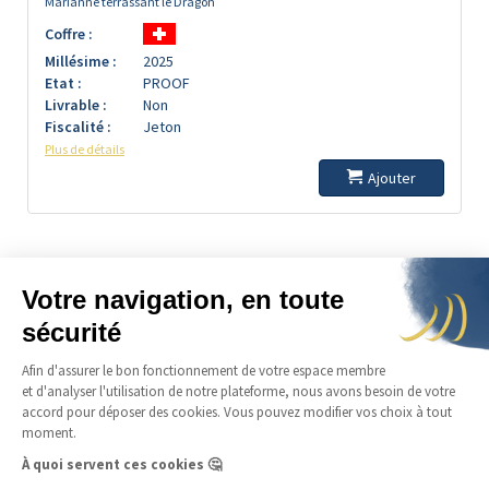
Marianne terrassant le Dragon
Coffre :
Millésime :
2025
Etat :
PROOF
Livrable :
Non
Fiscalité :
Jeton
Plus de détails
Ajouter
A propos
Produits
Offres
Aide