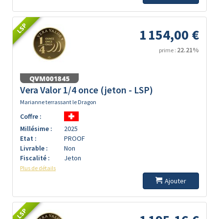
LSP
1 154,00 €
22.21%
prime :
Vera Valor 1/4 once (jeton - LSP)
Marianne terrassant le Dragon
Coffre :
Millésime :
2025
Etat :
PROOF
Livrable :
Non
Fiscalité :
Jeton
Plus de détails
Ajouter
LSP