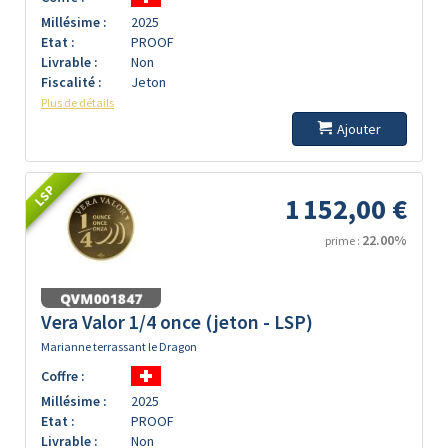
Millésime :
2025
Etat :
PROOF
Livrable :
Non
Fiscalité :
Jeton
Plus de détails
Ajouter
LSP
1 152,00 €
22.00%
prime :
Vera Valor 1/4 once (jeton - LSP)
Marianne terrassant le Dragon
Coffre :
Millésime :
2025
Etat :
PROOF
Livrable :
Non