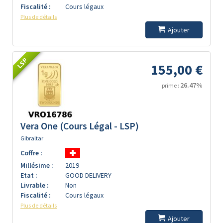
Fiscalité :
Cours légaux
Plus de détails
Ajouter
LSP
155,00 €
26.47%
prime :
Vera One (Cours Légal - LSP)
Gibraltar
Coffre :
Millésime :
2019
Etat :
GOOD DELIVERY
Livrable :
Non
Fiscalité :
Cours légaux
Plus de détails
Ajouter