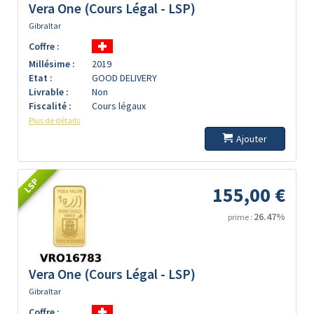
Vera One (Cours Légal - LSP)
Gibraltar
Coffre :
Millésime :
2019
Etat :
GOOD DELIVERY
Livrable :
Non
Fiscalité :
Cours légaux
Plus de détails
Ajouter
LSP
155,00 €
26.47%
prime :
Vera One (Cours Légal - LSP)
Gibraltar
Coffre :