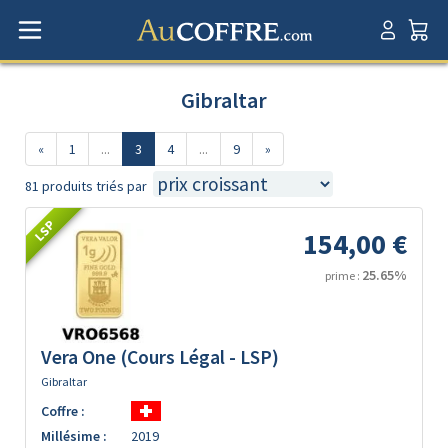
Gibraltar
«
1
...
3
4
...
9
»
81 produits triés par
LSP
154,00 €
25.65%
prime :
Vera One (Cours Légal - LSP)
Gibraltar
Coffre :
Millésime :
2019