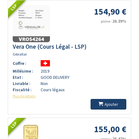
LSP
154,90 €
26.39%
prime :
Vera One (Cours Légal - LSP)
Gibraltar
Coffre :
Millésime :
2019
Etat :
GOOD DELIVERY
Livrable :
Non
Fiscalité :
Cours légaux
Plus de détails
Ajouter
LSP
155,00 €
26.47%
prime :