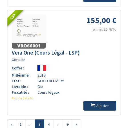
LSP
155,00 €
26.47%
prime :
Vera One (Cours Légal - LSP)
Gibraltar
Coffre :
Millésime :
2019
Etat :
GOOD DELIVERY
Livrable :
Oui
Fiscalité :
Cours légaux
Plus de détails
Ajouter
«
1
...
3
4
...
9
»