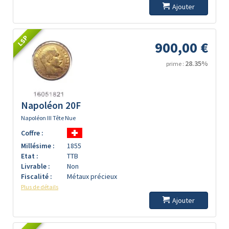
Ajouter
LSP
900,00 €
28.35%
prime :
Napoléon 20F
Napoléon III Tête Nue
Coffre :
Millésime :
1855
Etat :
TTB
Livrable :
Non
Fiscalité :
Métaux précieux
Plus de détails
Ajouter