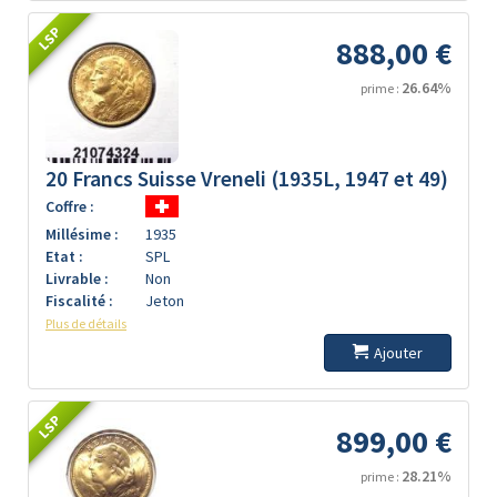
LSP
888,00 €
26.64%
prime :
20 Francs Suisse Vreneli (1935L, 1947 et 49)
Coffre :
Millésime :
1935
Etat :
SPL
Livrable :
Non
Fiscalité :
Jeton
Plus de détails
Ajouter
LSP
899,00 €
28.21%
prime :