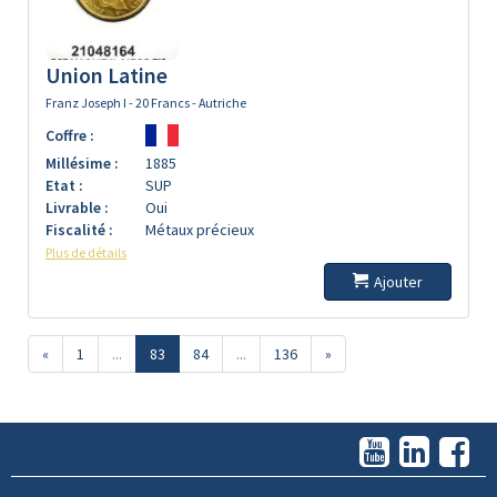
Union Latine
Franz Joseph I - 20 Francs - Autriche
Coffre :
Millésime :
1885
Etat :
SUP
Livrable :
Oui
Fiscalité :
Métaux précieux
Plus de détails
Ajouter
«
1
...
83
84
...
136
»