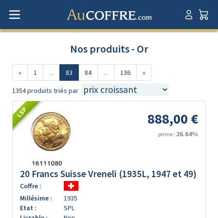
Nos produits - Or
«
1
...
83
84
...
136
»
1354 produits triés par
LSP
888,00 €
26.64%
prime :
20 Francs Suisse Vreneli (1935L, 1947 et 49)
Coffre :
Millésime :
1935
Etat :
SPL
Livrable :
Non