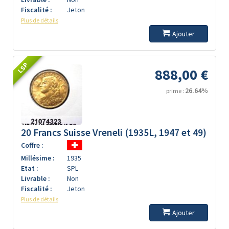
Fiscalité :
Jeton
Plus de détails
Ajouter
LSP
888,00 €
26.64%
prime :
20 Francs Suisse Vreneli (1935L, 1947 et 49)
Coffre :
Millésime :
1935
Etat :
SPL
Livrable :
Non
Fiscalité :
Jeton
Plus de détails
Ajouter