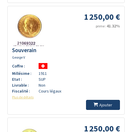
1 250,00 €
41.32%
prime :
Souverain
George V
Coffre :
Millésime :
1911
Etat :
SUP
Livrable :
Non
Fiscalité :
Cours légaux
Plus de détails
Ajouter
1 250,00 €