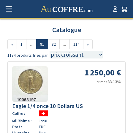
Catalogue
«
1
...
81
82
...
114
»
1134 produits triés par
1 250,00 €
33.13%
prime :
Eagle 1/4 once 10 Dollars US
Coffre :
Millésime :
1998
Etat :
FDC
Livrable :
Non