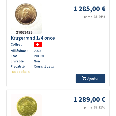
1 285,00 €
36.86%
prime :
Krugerrand 1/4 once
Coffre :
Millésime :
2023
Etat :
PROOF
Livrable :
Non
Fiscalité :
Cours légaux
Plus de détails
Ajouter
1 289,00 €
37.21%
prime :