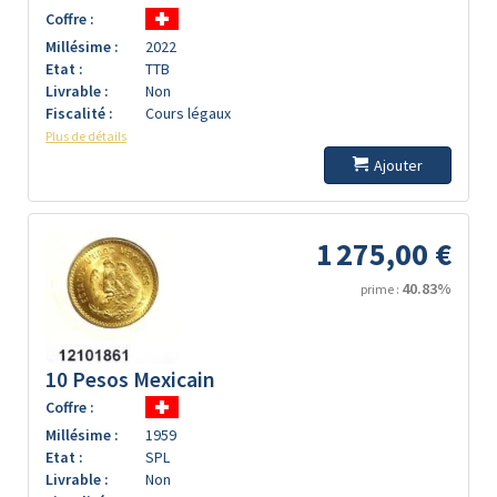
Coffre :
Millésime :
2022
Etat :
TTB
Livrable :
Non
Fiscalité :
Cours légaux
Plus de détails
Ajouter
1 275,00 €
40.83%
prime :
10 Pesos Mexicain
Coffre :
Millésime :
1959
Etat :
SPL
Livrable :
Non