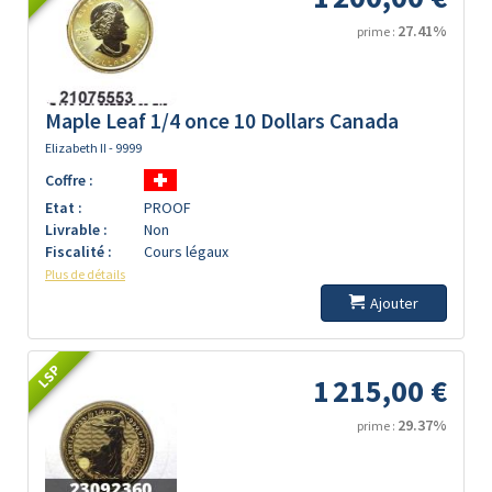
27.41%
prime :
Maple Leaf 1/4 once 10 Dollars Canada
Elizabeth II - 9999
Coffre :
Etat :
PROOF
Livrable :
Non
Fiscalité :
Cours légaux
Plus de détails
Ajouter
LSP
1 215,00 €
29.37%
prime :