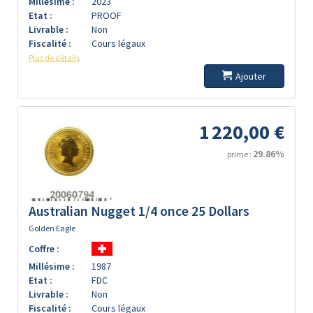
Millésime :
2023
Etat :
PROOF
Livrable :
Non
Fiscalité :
Cours légaux
Plus de détails
Ajouter
1 220,00 €
29.86%
prime :
Australian Nugget 1/4 once 25 Dollars
Golden Eagle
Coffre :
Millésime :
1987
Etat :
FDC
Livrable :
Non
Fiscalité :
Cours légaux