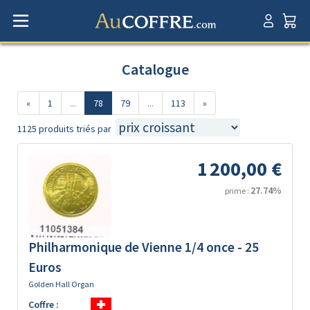
Catalogue
«
1
...
78
79
...
113
»
1125 produits triés par
1 200,00 €
27.74%
prime :
Philharmonique de Vienne 1/4 once - 25
Euros
Golden Hall Organ
Coffre :