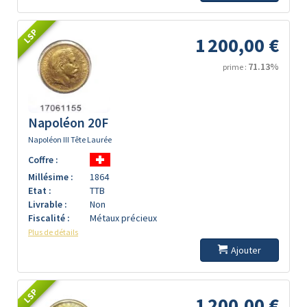
LSP
1 200,00 €
71.13%
prime :
Napoléon 20F
Napoléon III Tête Laurée
Coffre :
Millésime :
1864
Etat :
TTB
Livrable :
Non
Fiscalité :
Métaux précieux
Plus de détails
Ajouter
LSP
1 200,00 €