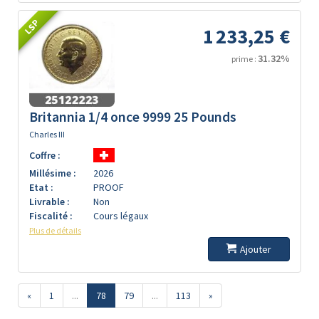
LSP
1 233,25 €
31.32%
prime :
Britannia 1/4 once 9999 25 Pounds
Charles III
Coffre :
Millésime :
2026
Etat :
PROOF
Livrable :
Non
Fiscalité :
Cours légaux
Plus de détails
Ajouter
«
1
...
78
79
...
113
»