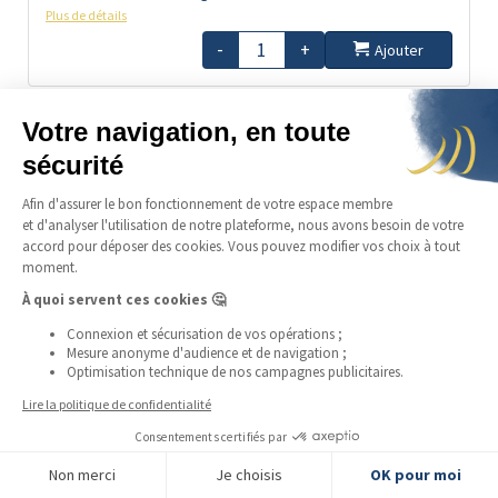
Plus de détails
-
+
Ajouter
en précommande
Valable jusqu'au 01/10/2026
LSP
1 115,01 €
18%
prime :
Maple Leaf 1/4 once
Coffre :
Livrable :
Non
Etat :
PROOF
Fiscalité :
Cours légaux
Plus de détails
-
+
Ajouter
FILTRER LES PRODUITS