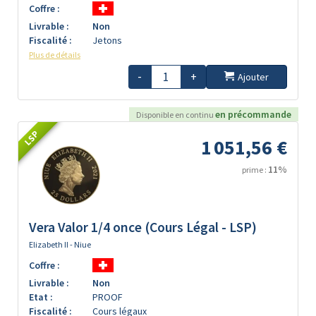
Coffre :
Livrable :
Non
Fiscalité :
Jetons
Plus de détails
-
+
Ajouter
en précommande
Disponible en continu
LSP
1 051,56 €
11%
prime :
Vera Valor 1/4 once (Cours Légal - LSP)
Elizabeth II - Niue
Coffre :
Livrable :
Non
Etat :
PROOF
Fiscalité :
Cours légaux