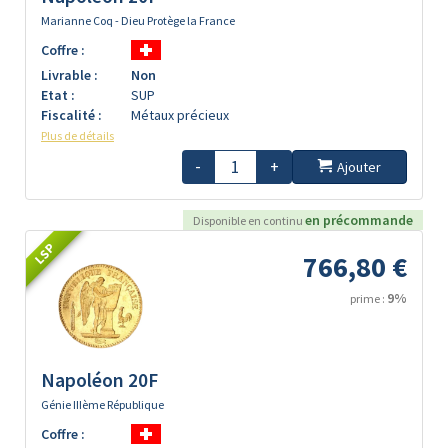
Marianne Coq - Dieu Protège la France
Coffre :
Livrable :
Non
Etat :
SUP
Fiscalité :
Métaux précieux
Plus de détails
-
+
Ajouter
en précommande
Disponible en continu
LSP
766,80 €
9%
prime :
Napoléon 20F
Génie IIIème République
Coffre :