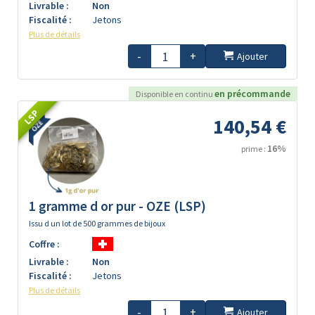
Livrable :
Non
Fiscalité :
Jetons
Plus de détails
-
+
Ajouter
en précommande
Disponible en continu
LSP
140,54 €
16%
prime :
1 gramme d or pur - OZE (LSP)
Issu d un lot de 500 grammes de bijoux
Coffre :
Livrable :
Non
Fiscalité :
Jetons
Plus de détails
-
+
Ajouter