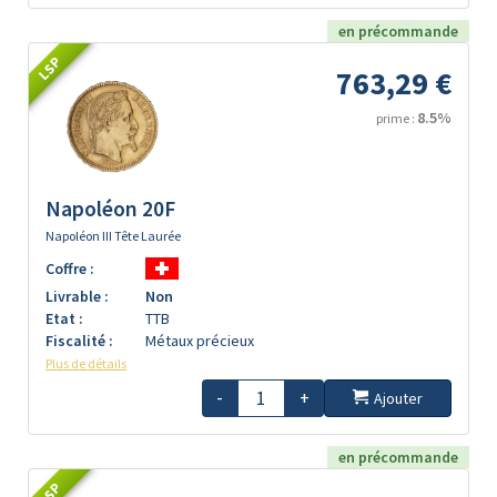
en précommande
LSP
763,29 €
8.5%
prime :
Napoléon 20F
Napoléon III Tête Laurée
Coffre :
Livrable :
Non
Etat :
TTB
Fiscalité :
Métaux précieux
Plus de détails
-
+
Ajouter
en précommande
LSP