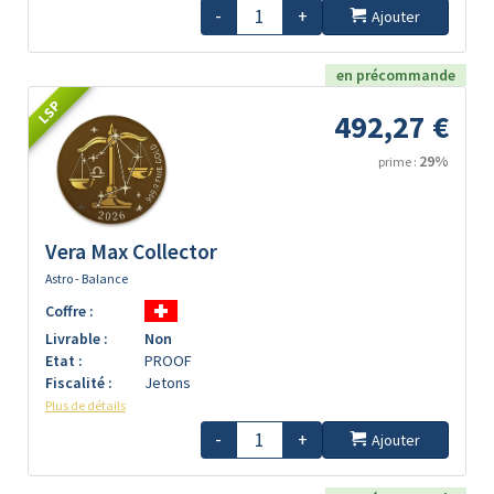
-
+
Ajouter
en précommande
LSP
492,27 €
29%
prime :
Vera Max Collector
Astro - Balance
Coffre :
Livrable :
Non
Etat :
PROOF
Fiscalité :
Jetons
Plus de détails
-
+
Ajouter