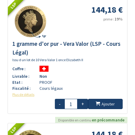
LSP
144,18 €
19%
prime :
1 gramme d'or pur - Vera Valor (LSP - Cours
Légal)
Issu d un lot de 10 Vera Valor 1 once Elizabeth II
Coffre :
Livrable :
Non
Etat :
PROOF
Fiscalité :
Cours légaux
Plus de détails
-
+
Ajouter
en précommande
Disponible en continu
LSP
144,18 €