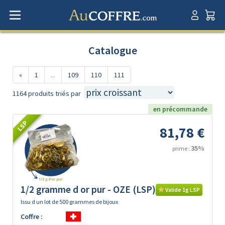
Catalogue
«
1
...
109
110
111
1164 produits triés par
en précommande
LSP
81,78 €
35%
prime :
1/2 gramme d or pur - OZE (LSP)
Valide 1g LSP
Issu d un lot de 500 grammes de bijoux
Coffre :