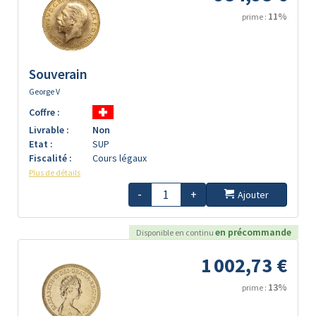
11%
prime :
Souverain
George V
Coffre :
Livrable :
Non
Etat :
SUP
Fiscalité :
Cours légaux
Plus de détails
-
+
Ajouter
en précommande
Disponible en continu
1 002,73 €
13%
prime :