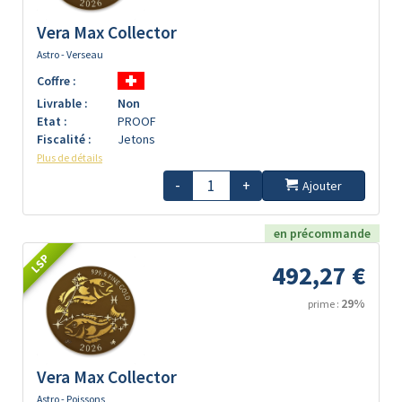
Vera Max Collector
Astro - Verseau
Coffre :
Livrable :
Non
Etat :
PROOF
Fiscalité :
Jetons
Plus de détails
-
+
Ajouter
en précommande
LSP
492,27 €
29%
prime :
Vera Max Collector
Astro - Poissons