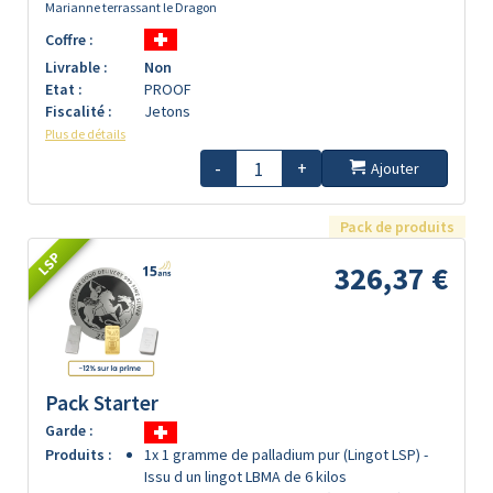
Marianne terrassant le Dragon
Coffre :
Livrable :
Non
Etat :
PROOF
Fiscalité :
Jetons
Plus de détails
-
+
Ajouter
Pack de produits
LSP
326,37 €
Pack Starter
Garde :
Produits :
1x 1 gramme de palladium pur (Lingot LSP) -
Issu d un lingot LBMA de 6 kilos