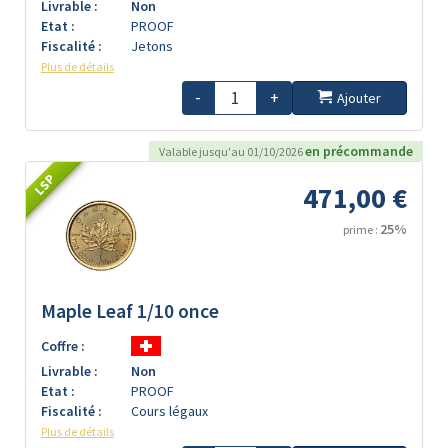
Livrable :
Non
Etat :
PROOF
Fiscalité :
Jetons
Plus de détails
-
+
Ajouter
en précommande
Valable jusqu'au 01/10/2026
LSP
471,00 €
25%
prime :
Maple Leaf 1/10 once
Coffre :
Livrable :
Non
Etat :
PROOF
Fiscalité :
Cours légaux
Plus de détails