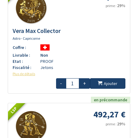
29%
prime :
Vera Max Collector
Astro - Capricorne
Coffre :
Livrable :
Non
Etat :
PROOF
Fiscalité :
Jetons
Plus de détails
-
+
Ajouter
en précommande
LSP
492,27 €
29%
prime :