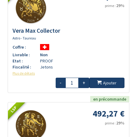
29%
prime :
Vera Max Collector
Astro - Taureau
Coffre :
Livrable :
Non
Etat :
PROOF
Fiscalité :
Jetons
Plus de détails
-
+
Ajouter
en précommande
LSP
492,27 €
29%
prime :