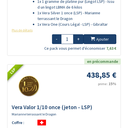
1x 1 gramme de platine pur (Lingot LSP) - Issu
d un lingot LBMA de 6 kilos
1x Vera Silver 1 once (LSP) - Marianne
terrassant le Dragon
1x Vera One (Cours Légal - LSP) - Gibraltar
Plus de détails
-
+
Ajouter
Ce pack vous permet d'économiser
7,63 €
en précommande
LSP
438,85 €
15%
prime :
Vera Valor 1/10 once (jeton - LSP)
Marianne terrassant le Dragon
Coffre :