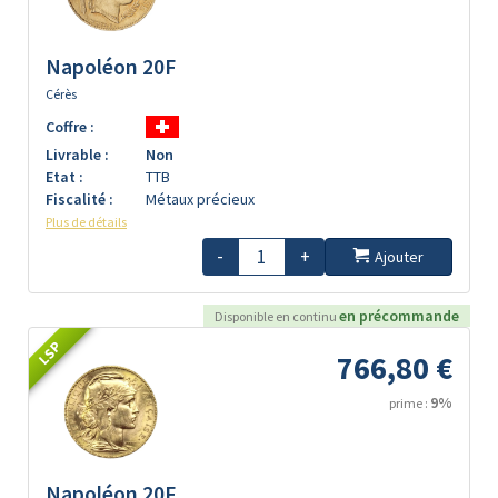
Napoléon 20F
Cérès
Coffre :
Livrable :
Non
Etat :
TTB
Fiscalité :
Métaux précieux
Plus de détails
-
+
Ajouter
en précommande
Disponible en continu
LSP
766,80 €
9%
prime :
Napoléon 20F