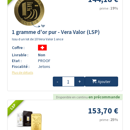
19%
prime :
1 gramme d'or pur - Vera Valor (LSP)
Issu d un lot de 10 Vera Valor 1 once
Coffre :
Livrable :
Non
Etat :
PROOF
Fiscalité :
Jetons
Plus de détails
-
+
Ajouter
en précommande
Disponible en continu
LSP
153,70 €
25%
prime :