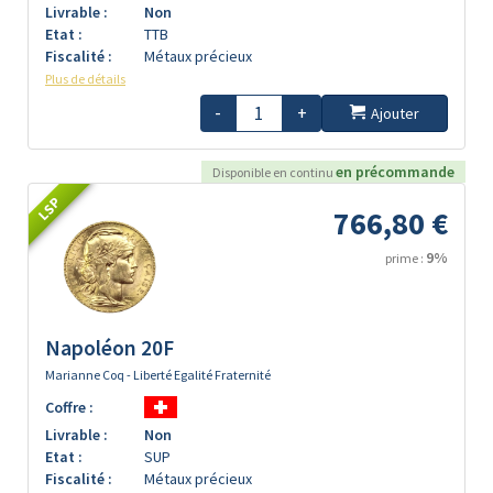
Livrable :
Non
Etat :
TTB
Fiscalité :
Métaux précieux
Plus de détails
-
+
Ajouter
en précommande
Disponible en continu
LSP
766,80 €
9%
prime :
Napoléon 20F
Marianne Coq - Liberté Egalité Fraternité
Coffre :
Livrable :
Non
Etat :
SUP
Fiscalité :
Métaux précieux