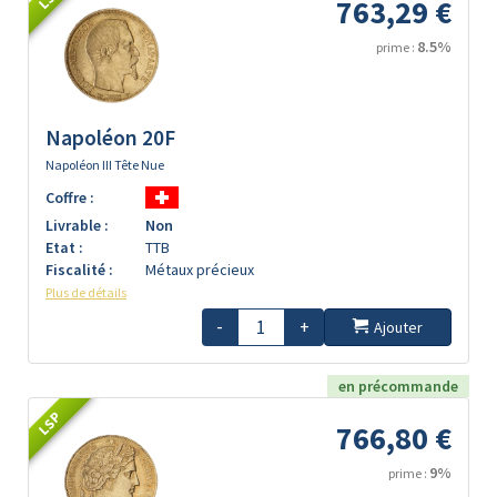
763,29 €
8.5%
prime :
Napoléon 20F
Napoléon III Tête Nue
Coffre :
Livrable :
Non
Etat :
TTB
Fiscalité :
Métaux précieux
Plus de détails
-
+
Ajouter
en précommande
LSP
766,80 €
9%
prime :