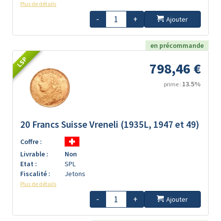
Plus de détails
-
+
Ajouter
en précommande
LSP
798,46 €
13.5%
prime :
20 Francs Suisse Vreneli (1935L, 1947 et 49)
Coffre :
Livrable :
Non
Etat :
SPL
Fiscalité :
Jetons
Plus de détails
-
+
Ajouter