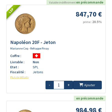
en précommande
Valable indéfiniment
LSP
847,70 €
20.5%
prime :
Napoléon 20F - Jeton
Marianne Coq - Refrappe Pinay
Coffre :
Livrable :
Non
Etat :
SPL
Fiscalité :
Jetons
Plus de détails
-
+
Ajouter
en précommande
984,98 €