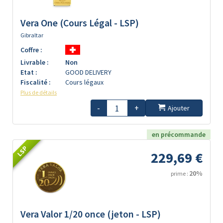
Vera One (Cours Légal - LSP)
Gibraltar
Coffre :
Livrable :
Non
Etat :
GOOD DELIVERY
Fiscalité :
Cours légaux
Plus de détails
-
+
Ajouter
en précommande
LSP
229,69 €
20%
prime :
Vera Valor 1/20 once (jeton - LSP)