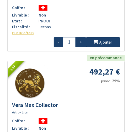
Coffre :
Livrable :
Non
Etat :
PROOF
Fiscalité :
Jetons
Plus de détails
-
+
Ajouter
en précommande
LSP
492,27 €
29%
prime :
Vera Max Collector
Astro - Lion
Coffre :
Livrable :
Non