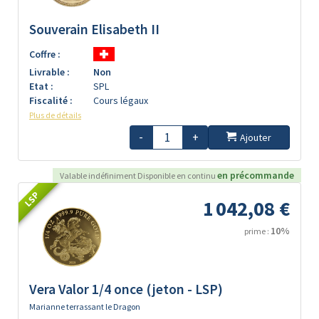
Souverain Elisabeth II
Coffre :
Livrable :
Non
Etat :
SPL
Fiscalité :
Cours légaux
Plus de détails
-
+
Ajouter
en précommande
Valable indéfiniment Disponible en continu
LSP
1 042,08 €
10%
prime :
Vera Valor 1/4 once (jeton - LSP)
Marianne terrassant le Dragon