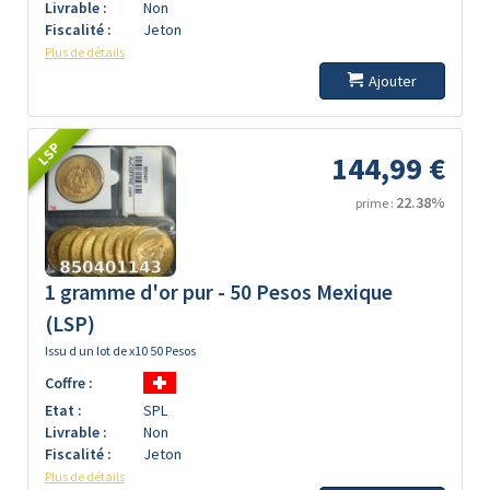
Livrable :
Non
Fiscalité :
Jeton
Plus de détails
Ajouter
LSP
144,99 €
22.38%
prime :
1 gramme d'or pur - 50 Pesos Mexique
(LSP)
Issu d un lot de x10 50 Pesos
Coffre :
Etat :
SPL
Livrable :
Non
Fiscalité :
Jeton
Plus de détails