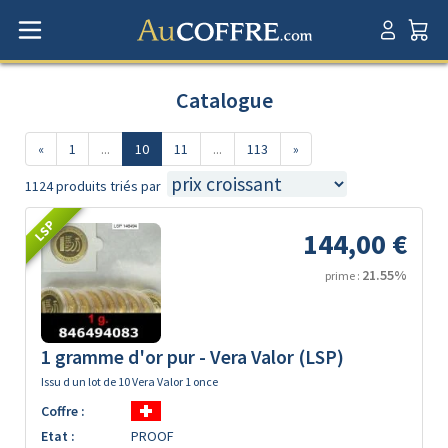
Catalogue
«
1
...
10
11
...
113
»
1124 produits triés par
LSP
144,00 €
21.55%
prime :
1 gramme d'or pur - Vera Valor (LSP)
Issu d un lot de 10 Vera Valor 1 once
Coffre :
Etat :
PROOF