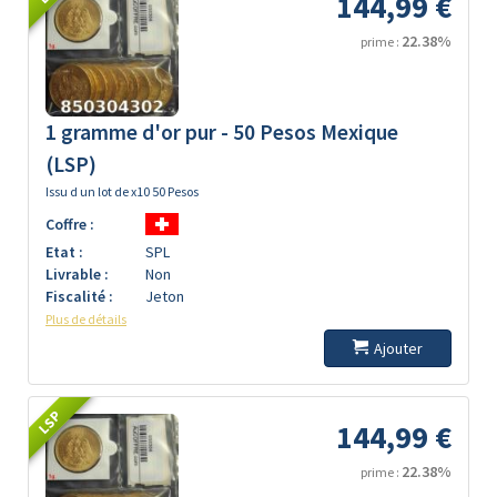
144,99 €
22.38%
prime :
1 gramme d'or pur - 50 Pesos Mexique
(LSP)
Issu d un lot de x10 50 Pesos
Coffre :
Etat :
SPL
Livrable :
Non
Fiscalité :
Jeton
Plus de détails
Ajouter
LSP
144,99 €
22.38%
prime :