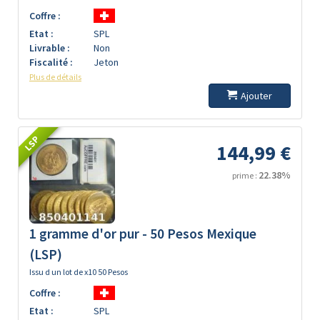
Coffre :
Etat :
SPL
Livrable :
Non
Fiscalité :
Jeton
Plus de détails
Ajouter
LSP
144,99 €
22.38%
prime :
1 gramme d'or pur - 50 Pesos Mexique
(LSP)
Issu d un lot de x10 50 Pesos
Coffre :
Etat :
SPL