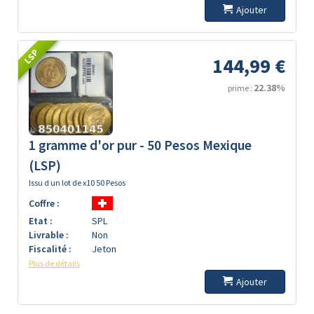
Ajouter
LSP
144,99 €
22.38%
prime :
1 gramme d'or pur - 50 Pesos Mexique
(LSP)
Issu d un lot de x10 50 Pesos
Coffre :
Etat :
SPL
Livrable :
Non
Fiscalité :
Jeton
Plus de détails
Ajouter