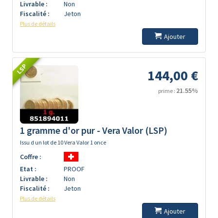
Livrable :
Non
Fiscalité :
Jeton
Plus de détails
Ajouter
LSP
144,00 €
21.55%
prime :
1 gramme d'or pur - Vera Valor (LSP)
Issu d un lot de 10 Vera Valor 1 once
Coffre :
Etat :
PROOF
Livrable :
Non
Fiscalité :
Jeton
Plus de détails
Ajouter