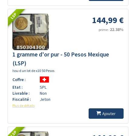
LSP
144,99 €
22.38%
prime :
1 gramme d'or pur - 50 Pesos Mexique
(LSP)
Issu d un lot de x10 50 Pesos
Coffre :
Etat :
SPL
Livrable :
Non
Fiscalité :
Jeton
Plus de détails
Ajouter
LSP