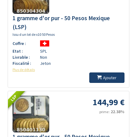
1 gramme d'or pur - 50 Pesos Mexique
(LSP)
Issu d un lot de x10 50 Pesos
Coffre :
Etat :
SPL
Livrable :
Non
Fiscalité :
Jeton
Plus de détails
Ajouter
LSP
144,99 €
22.38%
prime :
1 gramme d'or pur - 50 Pesos Mexique