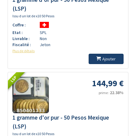
(LSP)
Issu d un lot de x10 50 Pesos
Coffre :
Etat :
SPL
Livrable :
Non
Fiscalité :
Jeton
Plus de détails
Ajouter
LSP
144,99 €
22.38%
prime :
1 gramme d'or pur - 50 Pesos Mexique
(LSP)
Issu d un lot de x10 50 Pesos