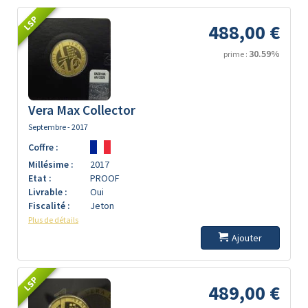
LSP
488,00 €
30.59%
prime :
Vera Max Collector
Septembre - 2017
Coffre :
Millésime :
2017
Etat :
PROOF
Livrable :
Oui
Fiscalité :
Jeton
Plus de détails
Ajouter
LSP
489,00 €