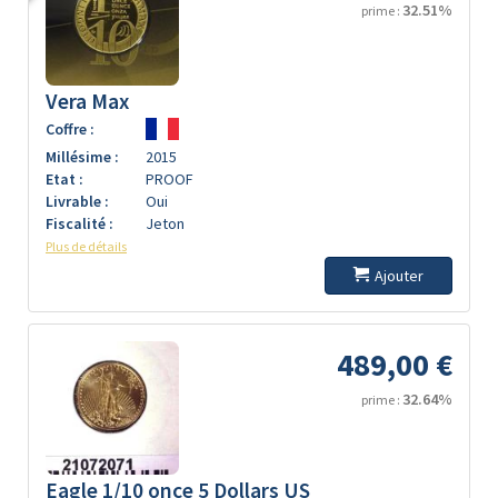
32.51%
prime :
Vera Max
Coffre :
Millésime :
2015
Etat :
PROOF
Livrable :
Oui
Fiscalité :
Jeton
Plus de détails
Ajouter
489,00 €
32.64%
prime :
Eagle 1/10 once 5 Dollars US