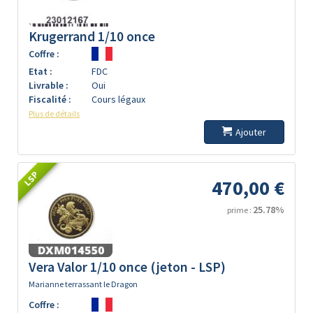
Krugerrand 1/10 once
Coffre :
Etat :
FDC
Livrable :
Oui
Fiscalité :
Cours légaux
Plus de détails
Ajouter
LSP
470,00 €
25.78%
prime :
Vera Valor 1/10 once (jeton - LSP)
Marianne terrassant le Dragon
Coffre :