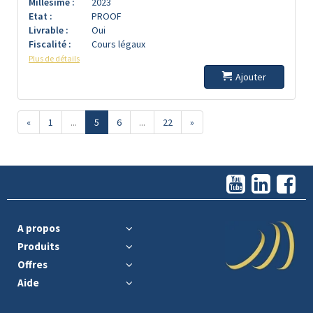
Millésime :
2023
Etat :
PROOF
Livrable :
Oui
Fiscalité :
Cours légaux
Plus de détails
Ajouter
«
1
...
5
6
...
22
»
A propos
Produits
Offres
Aide