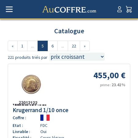
Catalogue
«
1
...
5
6
...
22
»
221 produits triés par
455,00 €
23.41%
prime :
Krugerrand 1/10 once
Coffre :
Etat :
FDC
Livrable :
Oui
Fiscalité :
Cours légaux