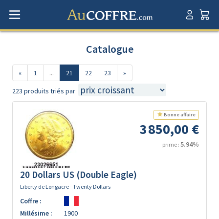
Catalogue
«
1
...
21
22
23
»
223 produits triés par
Bonne affaire
3 850,00 €
5.94%
prime :
20 Dollars US (Double Eagle)
Liberty de Longacre - Twenty Dollars
Coffre :
Millésime :
1900