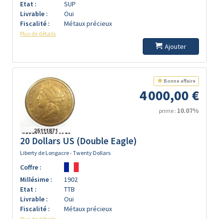
Etat :
SUP
Livrable :
Oui
Fiscalité :
Métaux précieux
Plus de détails
Ajouter
Bonne affaire
4 000,00 €
10.07%
prime :
20 Dollars US (Double Eagle)
Liberty de Longacre - Twenty Dollars
Coffre :
Millésime :
1902
Etat :
TTB
Livrable :
Oui
Fiscalité :
Métaux précieux
Plus de détails