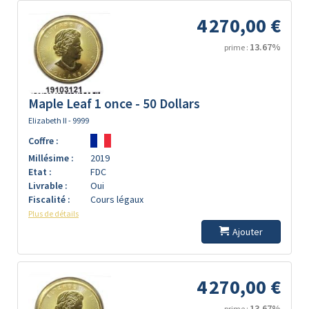
4 270,00 €
13.67%
prime :
Maple Leaf 1 once - 50 Dollars
Elizabeth II - 9999
Coffre :
Millésime :
2019
Etat :
FDC
Livrable :
Oui
Fiscalité :
Cours légaux
Plus de détails
Ajouter
4 270,00 €
13.67%
prime :