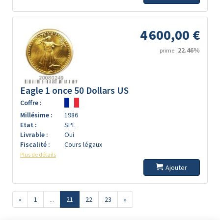
4 600,00 €
22.46%
prime :
Eagle 1 once 50 Dollars US
Coffre :
Millésime :
1986
Etat :
SPL
Livrable :
Oui
Fiscalité :
Cours légaux
Plus de détails
Ajouter
«
1
...
21
22
23
»