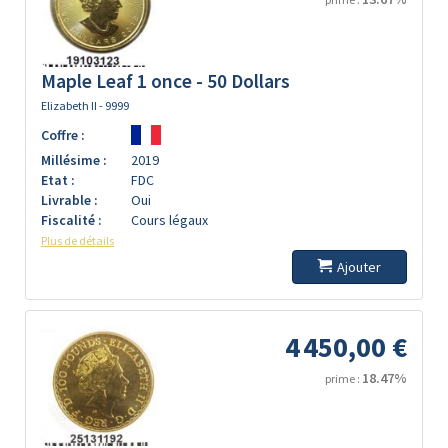
Maple Leaf 1 once - 50 Dollars
Elizabeth II - 9999
Coffre :
Millésime :
2019
Etat :
FDC
Livrable :
Oui
Fiscalité :
Cours légaux
Plus de détails
Ajouter
4 450,00 €
18.47%
prime :