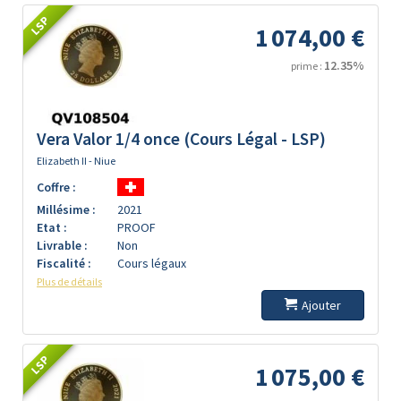
LSP
1 074,00 €
12.35%
prime :
Vera Valor 1/4 once (Cours Légal - LSP)
Elizabeth II - Niue
Coffre :
Millésime :
2021
Etat :
PROOF
Livrable :
Non
Fiscalité :
Cours légaux
Plus de détails
Ajouter
LSP
1 075,00 €