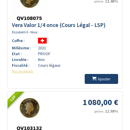
12.46%
prime :
Vera Valor 1/4 once (Cours Légal - LSP)
Elizabeth II - Niue
Coffre :
Millésime :
2021
Etat :
PROOF
Livrable :
Non
Fiscalité :
Cours légaux
Plus de détails
Ajouter
LSP
1 080,00 €
12.98%
prime :