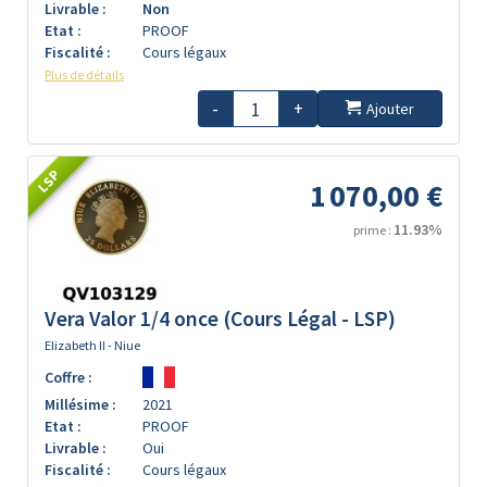
Livrable :
Non
Etat :
PROOF
Fiscalité :
Cours légaux
Plus de détails
-
+
Ajouter
LSP
1 070,00 €
11.93%
prime :
Vera Valor 1/4 once (Cours Légal - LSP)
Elizabeth II - Niue
Coffre :
Millésime :
2021
Etat :
PROOF
Livrable :
Oui
Fiscalité :
Cours légaux