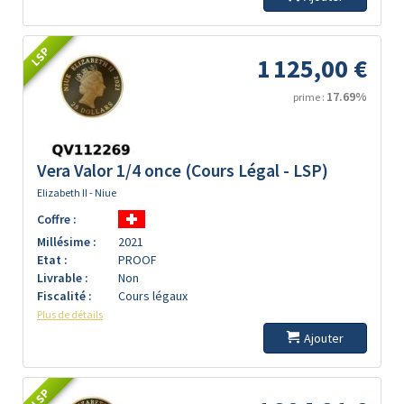
LSP
1 125,00 €
17.69%
prime :
Vera Valor 1/4 once (Cours Légal - LSP)
Elizabeth II - Niue
Coffre :
Millésime :
2021
Etat :
PROOF
Livrable :
Non
Fiscalité :
Cours légaux
Plus de détails
Ajouter
LSP