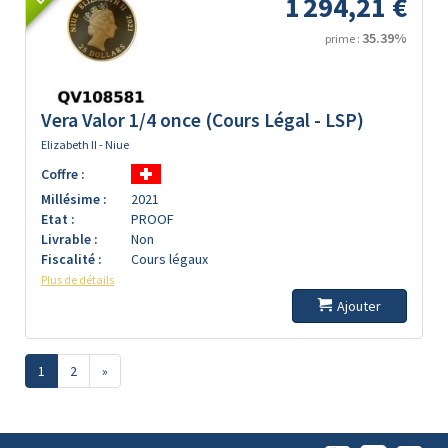
1 294,21 €
35.39%
prime :
Vera Valor 1/4 once (Cours Légal - LSP)
Elizabeth II - Niue
Coffre :
Millésime :
2021
Etat :
PROOF
Livrable :
Non
Fiscalité :
Cours légaux
Plus de détails
Ajouter
1
2
»