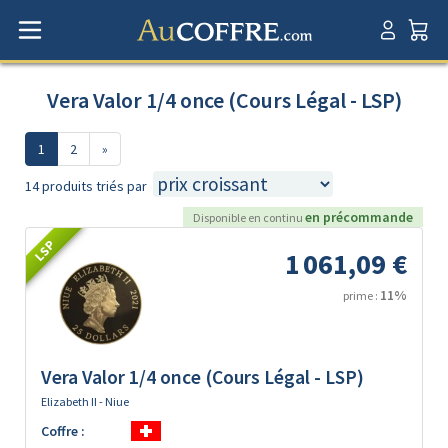
Vera Valor 1/4 once (Cours Légal - LSP)
1
2
»
14 produits triés par
en précommande
Disponible en continu
LSP
1 061,09 €
11%
prime :
Vera Valor 1/4 once (Cours Légal - LSP)
Elizabeth II - Niue
Coffre :