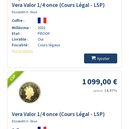
Vera Valor 1/4 once (Cours Légal - LSP)
Elizabeth II - Niue
Coffre :
Millésime :
2021
Etat :
PROOF
Livrable :
Oui
Fiscalité :
Cours légaux
Plus de détails
Ajouter
LSP
1 099,00 €
14.97%
prime :
Vera Valor 1/4 once (Cours Légal - LSP)
Elizabeth II - Niue