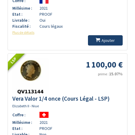
Coffre :
Millésime :
2021
Etat :
PROOF
Livrable :
Oui
Fiscalité :
Cours légaux
Plus de détails
Ajouter
LSP
1 100,00 €
15.07%
prime :
Vera Valor 1/4 once (Cours Légal - LSP)
Elizabeth II - Niue
Coffre :
Millésime :
2021
Etat :
PROOF
Livrable :
Non