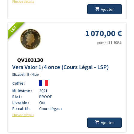
Plus de détails
Ajouter
LSP
1 070,00 €
11.93%
prime :
Vera Valor 1/4 once (Cours Légal - LSP)
Elizabeth II - Niue
Coffre :
Millésime :
2021
Etat :
PROOF
Livrable :
Oui
Fiscalité :
Cours légaux
Plus de détails
Ajouter