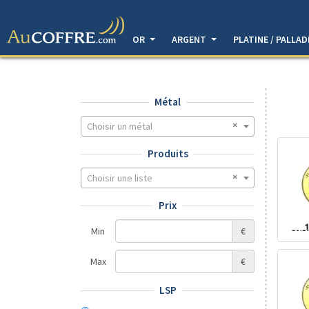
OR
ARGENT
PLATINE / PALLA
Métal
Choisir un métal
Produits
Choisir une liste
Prix
Min
€
Max
€
LSP