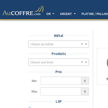
OR
ARGENT
PLATINE / PALLA
Métal
Choisir un métal
Produits
Choisir une liste
Prix
Min
€
Max
€
LSP