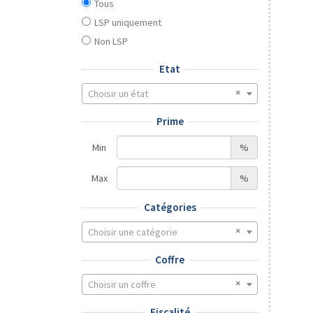
Tous
LSP uniquement
Non LSP
Etat
Choisir un état
Prime
Min
%
Max
%
Catégories
Choisir une catégorie
Coffre
Choisir un coffre
Fiscalité