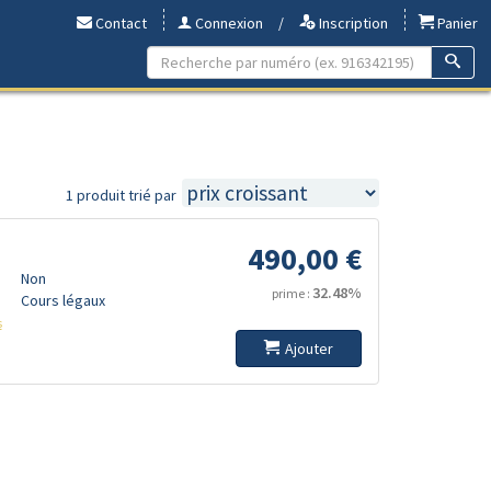
Contact
Connexion
/
Inscription
Panier
1 produit trié par
490,00 €
Non
32.48%
prime :
Cours légaux
s
Ajouter