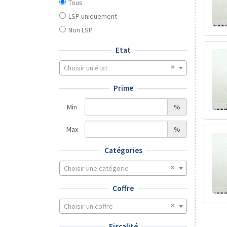
Tous
LSP uniquement
Non LSP
Etat
Choisir un état
Prime
Min
%
Max
%
Catégories
Choisir une catégorie
Coffre
Choisir un coffre
Fiscalité