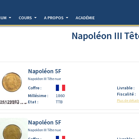
DIUM
COURS
A PROPOS
ACADÉMIE
Napoléon III Tê
Napoléon 5F
Napoléon III Tête nue
Coffre :
Livrable :
Fiscalité :
Millésime :
1860
Plus de détail
Etat :
TTB
Napoléon 5F
Napoléon III Tête nue
Coffre :
Livrable :