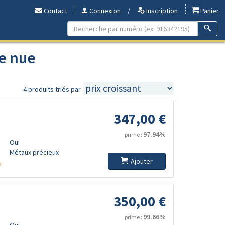
Contact
Connexion
/
Inscription
Panier
te nue
4 produits triés par
347,00 €
97.94%
prime :
Oui
Métaux précieux
Ajouter
s
350,00 €
99.66%
prime :
Oui