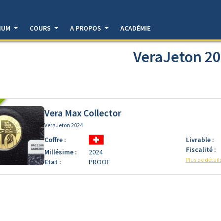
DIUM
COURS
A PROPOS
ACADÉMIE
VeraJeton 2
Vera Max Collector
VeraJeton 2024
Coffre :
Livrable :
Fiscalité :
Millésime :
2024
Plus de détail
Etat :
PROOF