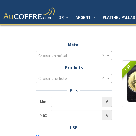
OR
ARGENT
PLATINE / PALLA
Métal
Choisir un métal
LSP
Produits
Choisir une liste
Prix
Min
€
Max
€
LSP