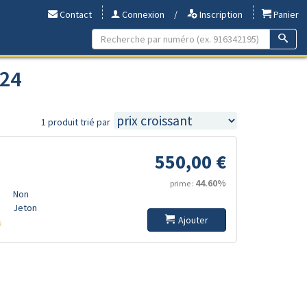
Contact
Connexion
/
Inscription
Panier
024
1 produit trié par
550,00 €
44.60%
prime :
Non
Jeton
Ajouter
s