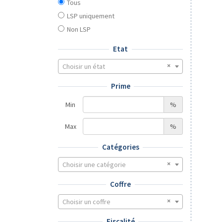
Tous
LSP uniquement
Non LSP
Etat
Choisir un état
Prime
Min
%
Max
%
Catégories
Choisir une catégorie
Coffre
Choisir un coffre
Fiscalité