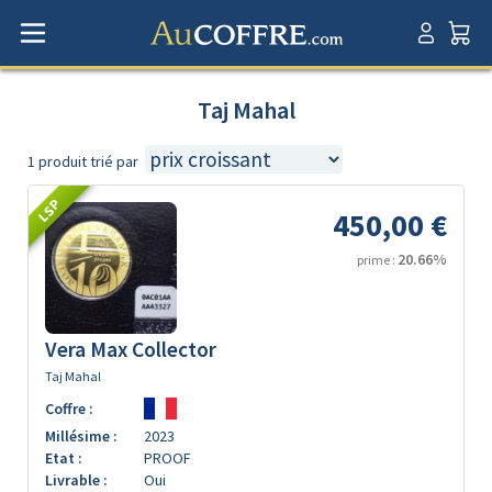
Taj Mahal
1 produit trié par
LSP
450,00 €
20.66%
prime :
Vera Max Collector
Taj Mahal
Coffre :
Millésime :
2023
Etat :
PROOF
Livrable :
Oui