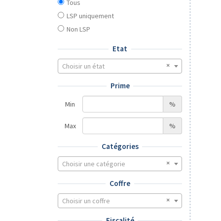
Tous
LSP uniquement
Non LSP
Etat
Choisir un état
Prime
Min
%
Max
%
Catégories
Choisir une catégorie
Coffre
Choisir un coffre
Fiscalité