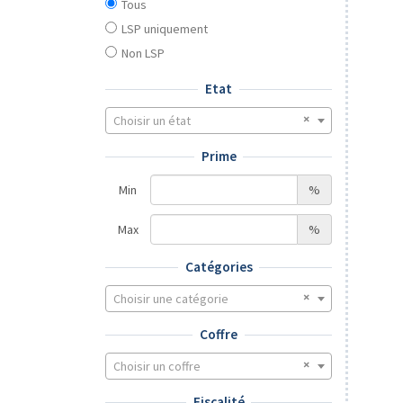
Tous
LSP uniquement
Non LSP
Etat
Choisir un état
Prime
Min
%
Max
%
Catégories
Choisir une catégorie
Coffre
Choisir un coffre
Fiscalité