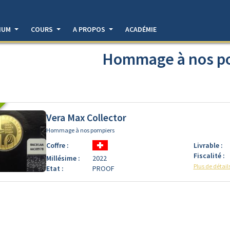
DIUM
COURS
A PROPOS
ACADÉMIE
Hommage à nos p
Vera Max Collector
Hommage à nos pompiers
Coffre :
Livrable :
Fiscalité :
Millésime :
2022
Plus de détail
Etat :
PROOF