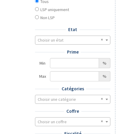
Tous
LSP uniquement
Non LSP
Etat
Choisir un état
Prime
Min
%
Max
%
Catégories
Choisir une catégorie
Coffre
Choisir un coffre
Fiscalité