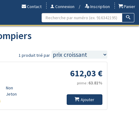
Contact
Connexion
/
Inscription
Panier
ompiers
1 produit trié par
612,03 €
63.81%
prime :
Non
Jeton
Ajouter
s