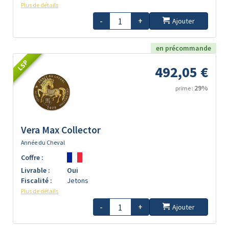
Plus de détails
-
+
Ajouter
en précommande
LSP
492,05 €
29%
prime :
Vera Max Collector
Année du Cheval
Coffre :
Livrable :
Oui
Fiscalité :
Jetons
Plus de détails
-
+
Ajouter