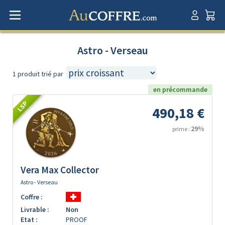
Astro - Verseau
1 produit trié par
en précommande
LSP
490,18 €
29%
prime :
Vera Max Collector
Astro - Verseau
Coffre :
Livrable :
Non
Etat :
PROOF