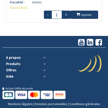
Fiscalité :
Jetons
Plus de détails
-
+
Ajouter
A propos
Produits
Offres
Aide
Achats 100% sécurisés
Mentions légales
|
Données personnelles
|
Conditions générales