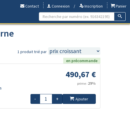
Contact
Connexion
/
Inscription
Panier
orne
1 produit trié par
en précommande
490,67 €
29%
prime :
s
-
+
Ajouter