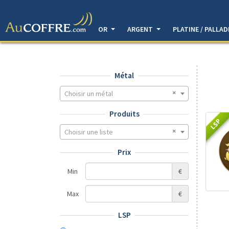
OR
ARGENT
PLATINE / PALLA
Métal
Choisir un métal
Produits
LSP
Choisir une liste
Prix
Min
€
Max
€
LSP