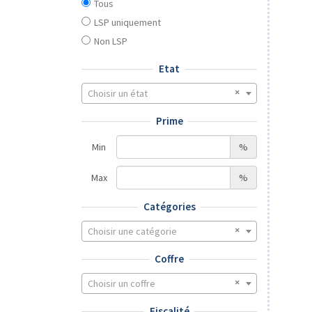
Tous
LSP uniquement
Non LSP
Etat
Choisir un état
Prime
Min
%
Max
%
Catégories
Choisir une catégorie
Coffre
Choisir un coffre
Fiscalité