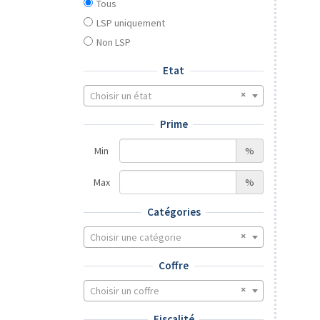
Tous
LSP uniquement
Non LSP
Etat
Choisir un état
Prime
Min
%
Max
%
Catégories
Choisir une catégorie
Coffre
Choisir un coffre
Fiscalité