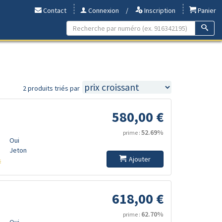
Contact
Connexion
/
Inscription
Panier
E
2 produits triés par
580,00 €
52.69%
prime :
Oui
Jeton
Ajouter
s
618,00 €
62.70%
prime :
Oui