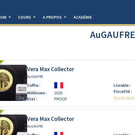
DIUM
COURS
A PROPOS
ACADÉMIE
AuGAUFR
Vera Max Collector
AuGAUFRE
Coffre :
Livrable :
Fiscalité :
Millésime :
2025
Plus de détail
Etat :
PROOF
Vera Max Collector
AuGAUFRE
Coffre :
Livrable :