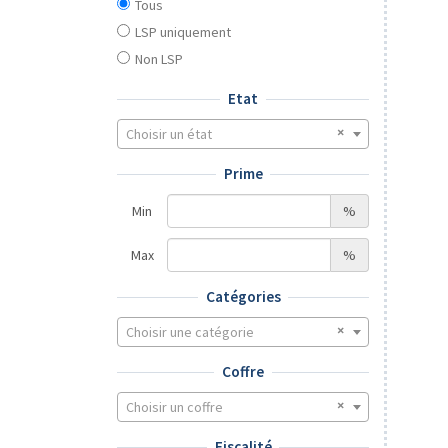
Tous
LSP uniquement
Non LSP
Etat
Choisir un état
Prime
Min
%
Max
%
Catégories
Choisir une catégorie
Coffre
Choisir un coffre
Fiscalité