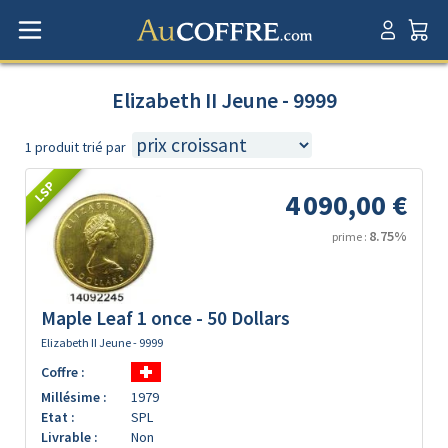
Elizabeth II Jeune - 9999
1 produit trié par
LSP
4 090,00 €
8.75%
prime :
Maple Leaf 1 once - 50 Dollars
Elizabeth II Jeune - 9999
Coffre :
Millésime :
1979
Etat :
SPL
Livrable :
Non