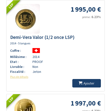
LSP
1 995,00 €
6.23%
prime :
Demi-Vera Valor (1/2 once LSP)
2014 - 5 langues
Coffre :
Millésime :
2014
Etat :
PROOF
Livrable :
Non
Fiscalité :
Jeton
Plus de détails
Ajouter
LSP
1 997,00 €
6.33%
prime :