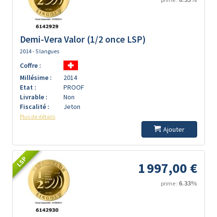
Demi-Vera Valor (1/2 once LSP)
2014 - 5 langues
Coffre :
Millésime :
2014
Etat :
PROOF
Livrable :
Non
Fiscalité :
Jeton
Plus de détails
Ajouter
LSP
1 997,00 €
6.33%
prime :