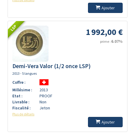
Ajouter
LSP
1 992,00 €
6.07%
prime :
Demi-Vera Valor (1/2 once LSP)
2013 - 5 langues
Coffre :
Millésime :
2013
Etat :
PROOF
Livrable :
Non
Fiscalité :
Jeton
Plus de détails
Ajouter