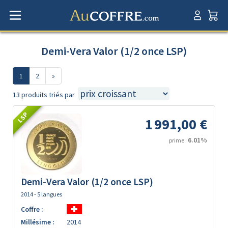
Demi-Vera Valor (1/2 once LSP)
1
2
»
13 produits triés par
LSP
1 991,00 €
6.01%
prime :
Demi-Vera Valor (1/2 once LSP)
2014 - 5 langues
Coffre :
Millésime :
2014