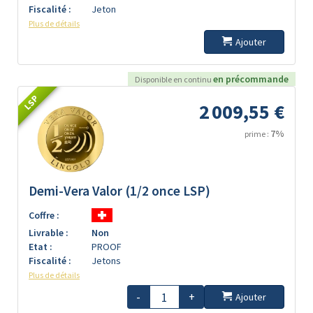
Fiscalité :
Jeton
Plus de détails
Ajouter
en précommande
Disponible en continu
LSP
2 009,55 €
7%
prime :
Demi-Vera Valor (1/2 once LSP)
Coffre :
Livrable :
Non
Etat :
PROOF
Fiscalité :
Jetons
Plus de détails
-
+
Ajouter