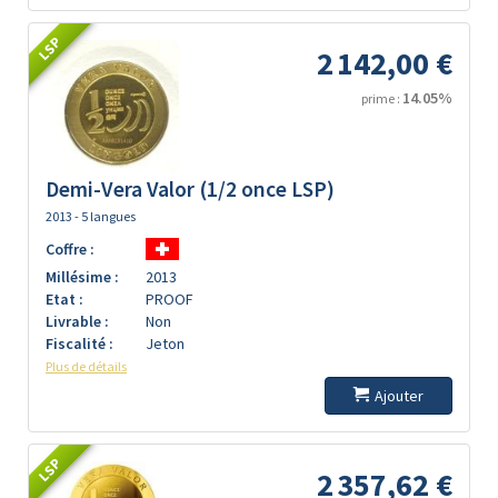
LSP
2 142,00 €
14.05%
prime :
Demi-Vera Valor (1/2 once LSP)
2013 - 5 langues
Coffre :
Millésime :
2013
Etat :
PROOF
Livrable :
Non
Fiscalité :
Jeton
Plus de détails
Ajouter
LSP
2 357,62 €