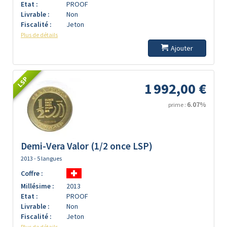
Etat :
PROOF
Livrable :
Non
Fiscalité :
Jeton
Plus de détails
Ajouter
LSP
1 992,00 €
6.07%
prime :
Demi-Vera Valor (1/2 once LSP)
2013 - 5 langues
Coffre :
Millésime :
2013
Etat :
PROOF
Livrable :
Non
Fiscalité :
Jeton
Plus de détails