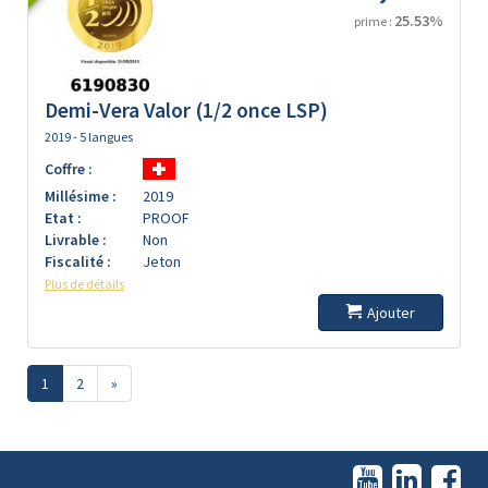
25.53%
prime :
Demi-Vera Valor (1/2 once LSP)
2019 - 5 langues
Coffre :
Millésime :
2019
Etat :
PROOF
Livrable :
Non
Fiscalité :
Jeton
Plus de détails
Ajouter
1
2
»