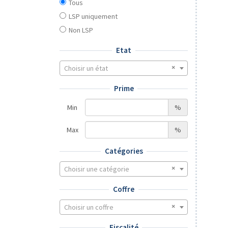
Tous
LSP uniquement
Non LSP
Etat
Choisir un état
Prime
Min
%
Max
%
Catégories
Choisir une catégorie
Coffre
Choisir un coffre
Fiscalité