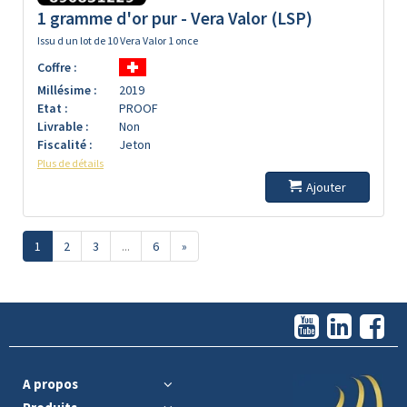
1 gramme d'or pur - Vera Valor (LSP)
Issu d un lot de 10 Vera Valor 1 once
Coffre :
Millésime :
2019
Etat :
PROOF
Livrable :
Non
Fiscalité :
Jeton
Plus de détails
Ajouter
1
2
3
...
6
»
A propos