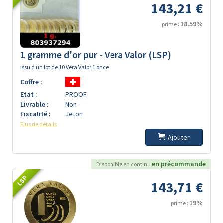
143,21 €
18.59%
prime :
1 gramme d'or pur - Vera Valor (LSP)
Issu d un lot de 10 Vera Valor 1 once
Coffre :
Etat :
PROOF
Livrable :
Non
Fiscalité :
Jeton
Plus de détails
Ajouter
en précommande
Disponible en continu
LSP
143,71 €
19%
prime :