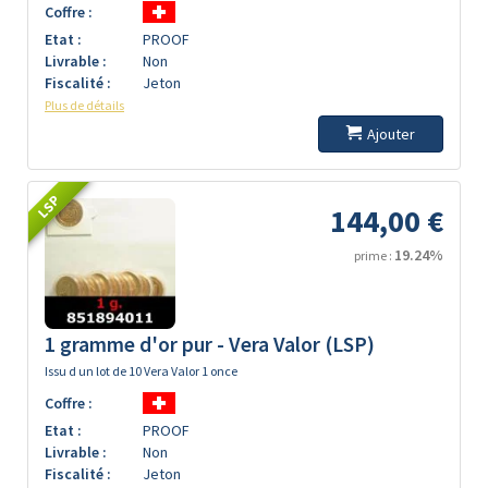
Coffre :
Etat :
PROOF
Livrable :
Non
Fiscalité :
Jeton
Plus de détails
Ajouter
LSP
144,00 €
19.24%
prime :
1 gramme d'or pur - Vera Valor (LSP)
Issu d un lot de 10 Vera Valor 1 once
Coffre :
Etat :
PROOF
Livrable :
Non
Fiscalité :
Jeton