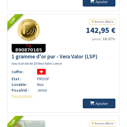
Ajouter
LSP
Bonne affaire
142,95 €
18.37%
prime :
1 gramme d'or pur - Vera Valor (LSP)
Issu d un lot de 10 Vera Valor 1 once
Coffre :
Etat :
PROOF
Livrable :
Non
Fiscalité :
Jeton
Plus de détails
Ajouter
LSP
Bonne affaire