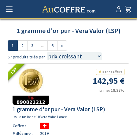
1 gramme d'or pur - Vera Valor (LSP)
1
2
3
...
6
»
57 produits triés par
LSP
Bonne affaire
142,95 €
18.37%
prime :
1 gramme d'or pur - Vera Valor (LSP)
Issu d un lot de 10 Vera Valor 1 once
Coffre :
Millésime :
2019