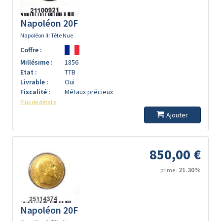
Napoléon 20F
Napoléon III Tête Nue
Coffre :
Millésime :
1856
Etat :
TTB
Livrable :
Oui
Fiscalité :
Métaux précieux
Plus de détails
Ajouter
850,00 €
21.30%
prime :
Napoléon 20F