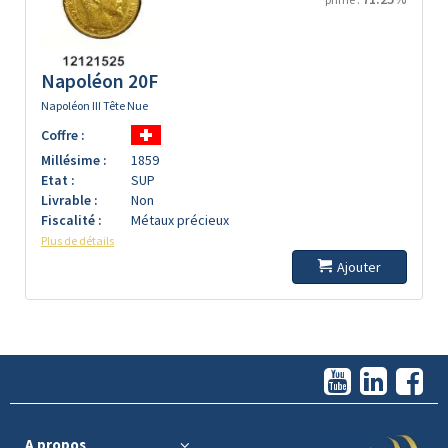
Napoléon 20F
Napoléon III Tête Nue
Coffre :
Millésime :
1859
Etat :
SUP
Livrable :
Non
Fiscalité :
Métaux précieux
Plus de détails
Ajouter
A propos