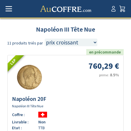
Napoléon III Tête Nue
11 produits triés par
en précommande
LSP
760,29 €
8.5%
prime :
Napoléon 20F
Napoléon III Tête Nue
Coffre :
Livrable :
Non
Etat :
TTB