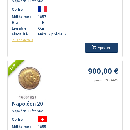
Napoléon III Tête Nue
Coffre :
Millésime :
1857
Etat :
TTB
Livrable :
Oui
Fiscalité :
Métaux précieux
Plus de détails
Ajouter
LSP
900,00 €
28.44%
prime :
Napoléon 20F
Napoléon III Tête Nue
Coffre :
Millésime :
1855