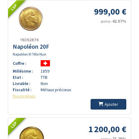
LSP
999,00 €
42.57%
prime :
Napoléon 20F
Napoléon III Tête Nue
Coffre :
Millésime :
1859
Etat :
TTB
Livrable :
Non
Fiscalité :
Métaux précieux
Plus de détails
Ajouter
LSP
1 200,00 €
71.25%
prime :