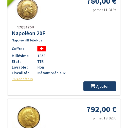
780,00 €
11.31%
prime :
Napoléon 20F
Napoléon III Tête Nue
Coffre :
Millésime :
1858
Etat :
TTB
Livrable :
Non
Fiscalité :
Métaux précieux
Plus de détails
Ajouter
792,00 €
13.02%
prime :