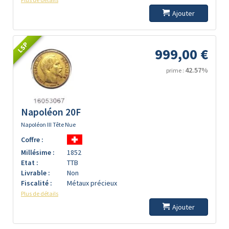
Ajouter
LSP
999,00 €
42.57%
prime :
Napoléon 20F
Napoléon III Tête Nue
Coffre :
Millésime :
1852
Etat :
TTB
Livrable :
Non
Fiscalité :
Métaux précieux
Plus de détails
Ajouter