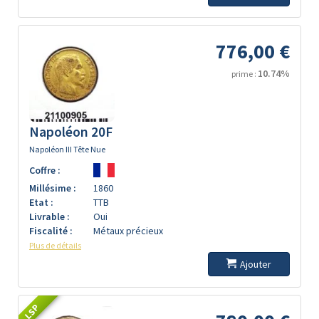
776,00 €
10.74%
prime :
Napoléon 20F
Napoléon III Tête Nue
Coffre :
Millésime :
1860
Etat :
TTB
Livrable :
Oui
Fiscalité :
Métaux précieux
Plus de détails
Ajouter
LSP