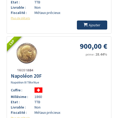
Etat :
TTB
Livrable :
Non
Fiscalité :
Métaux précieux
Plus de détails
Ajouter
LSP
900,00 €
28.44%
prime :
Napoléon 20F
Napoléon III Tête Nue
Coffre :
Millésime :
1860
Etat :
TTB
Livrable :
Non
Fiscalité :
Métaux précieux
Plus de détails