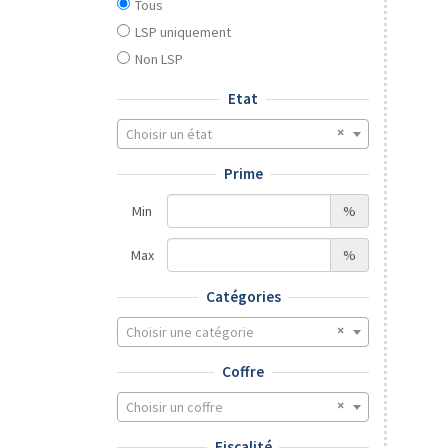
Tous
LSP uniquement
Non LSP
Etat
Choisir un état
Prime
Min
%
Max
%
Catégories
Choisir une catégorie
Coffre
Choisir un coffre
Fiscalité