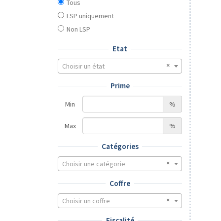
Tous
LSP uniquement
Non LSP
Etat
Choisir un état
Prime
Min
%
Max
%
Catégories
Choisir une catégorie
Coffre
Choisir un coffre
Fiscalité