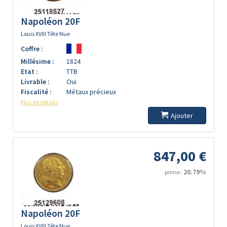
Napoléon 20F
Louis XVIII Tête Nue
Coffre :
Millésime :
1824
Etat :
TTB
Livrable :
Oui
Fiscalité :
Métaux précieux
Plus de détails
Ajouter
847,00 €
20.79%
prime :
Napoléon 20F
Louis XVIII Tête Nue