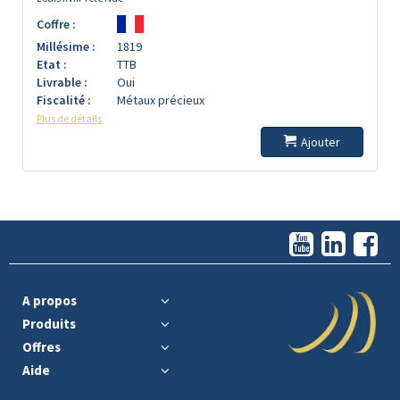
Coffre :
Millésime :
1819
Etat :
TTB
Livrable :
Oui
Fiscalité :
Métaux précieux
Plus de détails
Ajouter
A propos
Produits
Offres
Aide