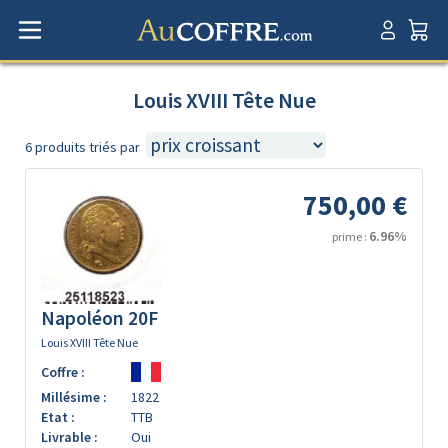
Louis XVIII Tête Nue
6 produits triés par
750,00 €
6.96%
prime :
Napoléon 20F
Louis XVIII Tête Nue
Coffre :
Millésime :
1822
Etat :
TTB
Livrable :
Oui