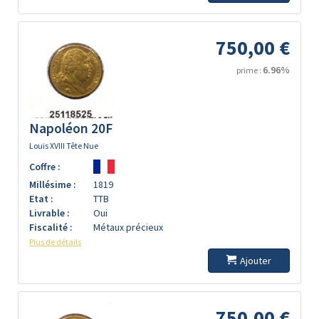
750,00 €
6.96%
prime :
Napoléon 20F
Louis XVIII Tête Nue
Coffre :
Millésime :
1819
Etat :
TTB
Livrable :
Oui
Fiscalité :
Métaux précieux
Plus de détails
Ajouter
750,00 €