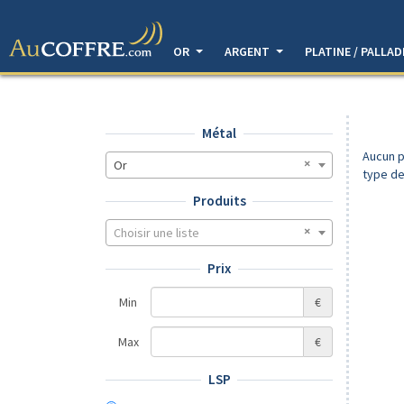
OR
ARGENT
PLATINE / PALLA
Métal
Aucun p
Or
type de
Produits
Choisir une liste
Prix
Min
€
Max
€
LSP