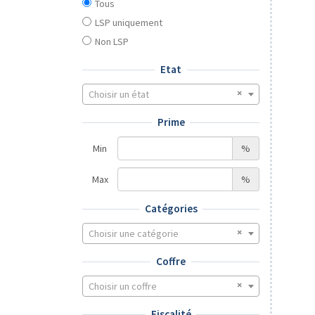
Tous
LSP uniquement
Non LSP
Etat
Choisir un état
Prime
Min
%
Max
%
Catégories
Choisir une catégorie
Coffre
Choisir un coffre
Fiscalité