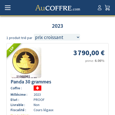
2023
1 produit trié par
LSP
3 790,00 €
6.06%
prime :
Panda 30 grammes
Coffre :
Millésime :
2023
Etat :
PROOF
Livrable :
Non
Fiscalité :
Cours légaux