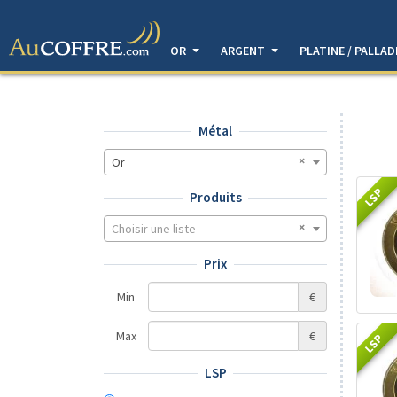
OR
ARGENT
PLATINE / PALLA
Métal
Or
LSP
Produits
Choisir une liste
Prix
Min
€
Max
€
LSP
LSP