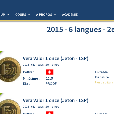
DIUM
COURS
A PROPOS
ACADÉMIE
2015 - 6 langues - 
Vera Valor 1 once (Jeton - LSP)
2015 - 6 langues - 2eme type
Coffre :
Livrable :
Fiscalité :
Millésime :
2015
Plus de détails
Etat :
PROOF
Vera Valor 1 once (Jeton - LSP)
2015 - 6 langues - 2eme type
Coffre :
Livrable :