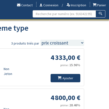
Contact
Connexion
/
Inscription
Panier
2eme type
3 produits triés par
4 333,00 €
15.96%
prime :
Non
Jeton
Ajouter
4 800,00 €
28.46%
prime :
Non