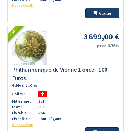
Plus de détails
Ajouter
LSP
3 899,00 €
3.76%
prime :
Philharmonique de Vienne 1 once - 100
Euros
Golden Hall Organ
Coffre :
Millésime :
2014
Etat :
FDC
Livrable :
Non
Fiscalité :
Cours légaux
Plus de détails