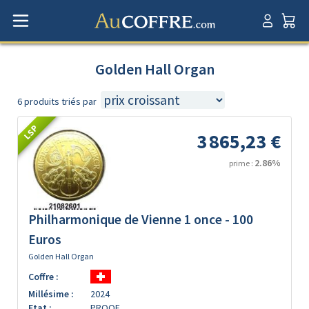
Golden Hall Organ
6 produits triés par
LSP
3 865,23 €
2.86%
prime :
Philharmonique de Vienne 1 once - 100
Euros
Golden Hall Organ
Coffre :
Millésime :
2024
Etat :
PROOF