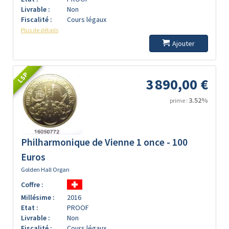
Livrable :
Non
Fiscalité :
Cours légaux
Plus de détails
Ajouter
LSP
3 890,00 €
3.52%
prime :
Philharmonique de Vienne 1 once - 100
Euros
Golden Hall Organ
Coffre :
Millésime :
2016
Etat :
PROOF
Livrable :
Non
Fiscalité :
Cours légaux