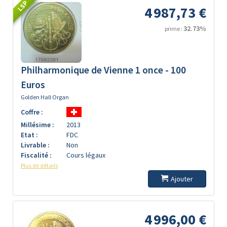
LSP
4 987,73 €
32.73%
prime :
Philharmonique de Vienne 1 once - 100
Euros
Golden Hall Organ
Coffre :
Millésime :
2013
Etat :
FDC
Livrable :
Non
Fiscalité :
Cours légaux
Plus de détails
Ajouter
4 996,00 €