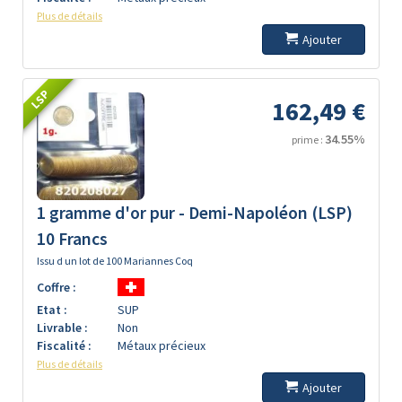
Plus de détails
Ajouter
LSP
162,49 €
34.55%
prime :
1 gramme d'or pur - Demi-Napoléon (LSP)
10 Francs
Issu d un lot de 100 Mariannes Coq
Coffre :
Etat :
SUP
Livrable :
Non
Fiscalité :
Métaux précieux
Plus de détails
Ajouter