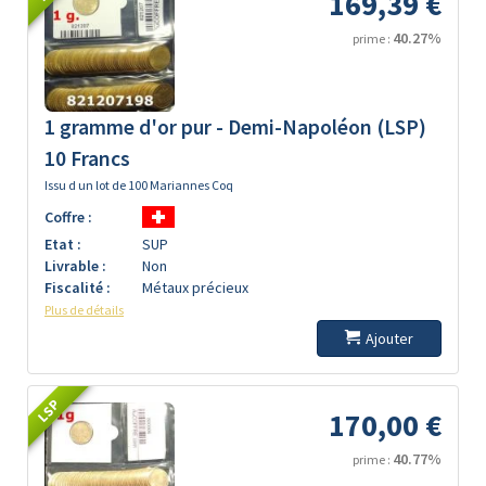
169,39 €
40.27%
prime :
1 gramme d'or pur - Demi-Napoléon (LSP)
10 Francs
Issu d un lot de 100 Mariannes Coq
Coffre :
Etat :
SUP
Livrable :
Non
Fiscalité :
Métaux précieux
Plus de détails
Ajouter
LSP
170,00 €
40.77%
prime :