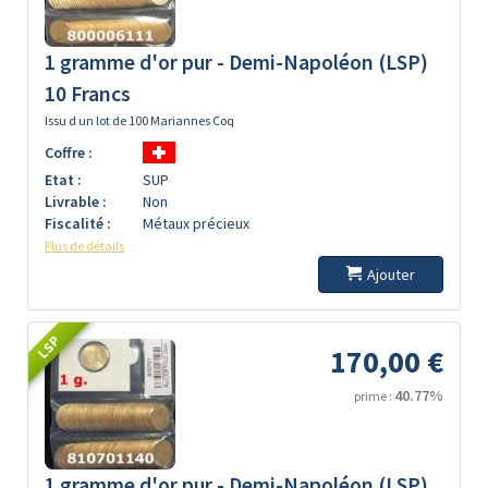
1 gramme d'or pur - Demi-Napoléon (LSP)
10 Francs
Issu d un lot de 100 Mariannes Coq
Coffre :
Etat :
SUP
Livrable :
Non
Fiscalité :
Métaux précieux
Plus de détails
Ajouter
LSP
170,00 €
40.77%
prime :
1 gramme d'or pur - Demi-Napoléon (LSP)