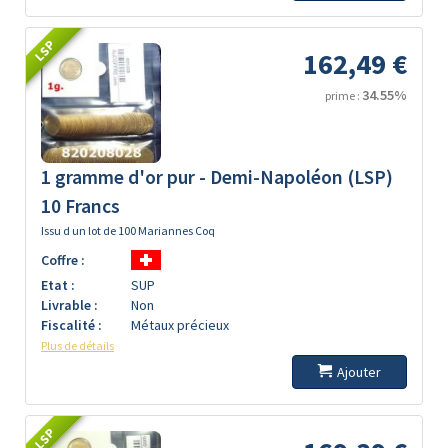
LSP
162,49 €
34.55%
prime :
1 gramme d'or pur - Demi-Napoléon (LSP)
10 Francs
Issu d un lot de 100 Mariannes Coq
Coffre :
Etat :
SUP
Livrable :
Non
Fiscalité :
Métaux précieux
Plus de détails
Ajouter
LSP