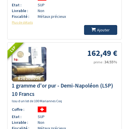
Etat :
SUP
Livrable :
Non
Fiscalité :
Métaux précieux
Plus de détails
Ajouter
LSP
162,49 €
34.55%
prime :
1 gramme d'or pur - Demi-Napoléon (LSP)
10 Francs
Issu d un lot de 100 Mariannes Coq
Coffre :
Etat :
SUP
Livrable :
Non
Fiscalité :
Métaux précieux